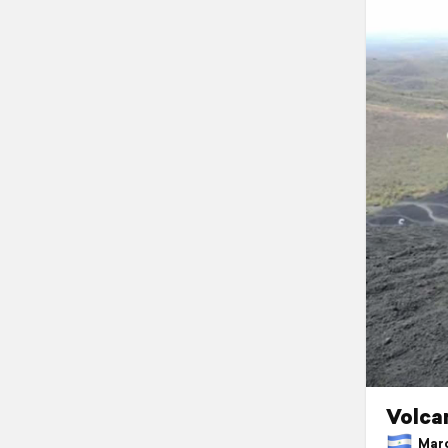
Volca
March