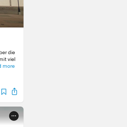
ber die
it viel
d more