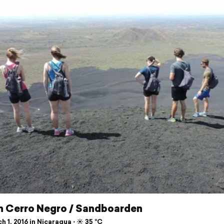
n Cerro Negro / Sandboarden
 1, 2016 in Nicaragua ⋅ ☀️ 35 °C