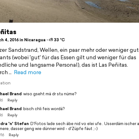
eñitas
h 4, 2016 in Nicaragua ⋅ ⛅ 33 °C
er Sandstrand, Wellen, ein paar mehr oder weniger gut
ants (wobei 'gut' für das Essen gilt und weniger für das
dliche und langsame Personal), das ist Las Peñitas.
rch
Read more
lation
hael Brand
wiso gseht mä dr stu nüme?
16
Reply
hael Brand
bisch chli feis wordä?
16
Reply
dra 'n' Stefan
D'Fotos lade sech äbe nid vo elei ufe.. Usserdäm ischer 
mere, dasser geng wie dünner wird - d'Züpfe fäut ;-)
/16
Reply