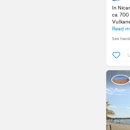
In Nica
ca. 700
Vulkane
Read m
See trans