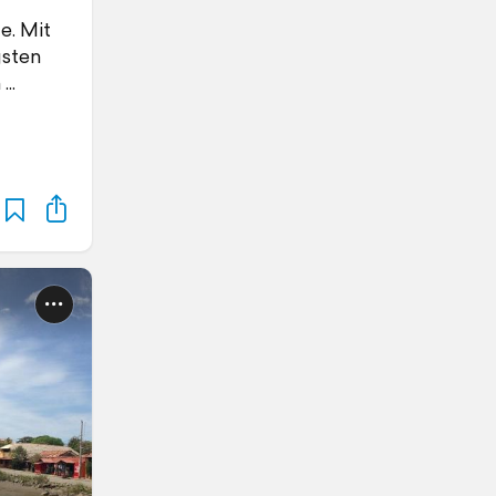
e. Mit
gsten
m