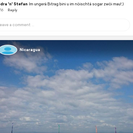
dra 'n' Stefan
Im ungerä Bitrag bini u im nöischtä sogar zwöi mau!;)
/16
Reply
Nicaragua