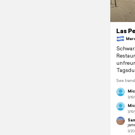
Las P
Marc
Schwarz
Restaur
unfreun
Tagsdu
See trans
Mic
3/19/
Mic
3/19/
San
jam
3/20