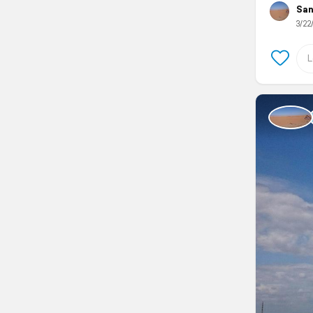
San
3/22