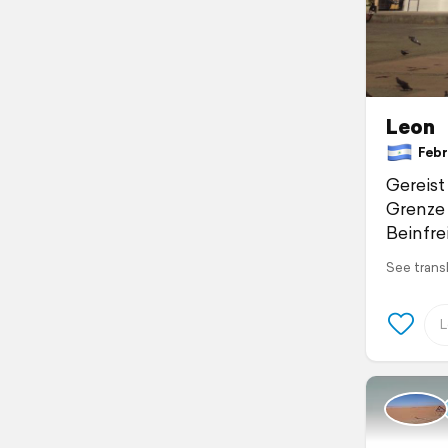
Leon
Febru
Gereist
Grenze 
Beinfre
See trans