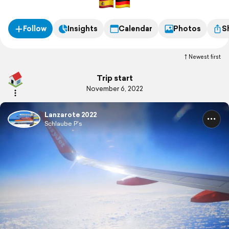
Follow
Insights
Calendar
Photos
S
Newest first
Trip start
November 6, 2022
Lanzarote 2022
Schlaube P's