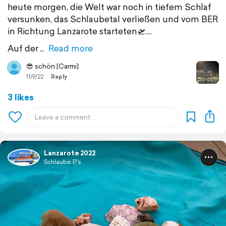
heute morgen, die Welt war noch in tiefem Schlaf
versunken, das Schlaubetal verließen und vom BER
in Richtung Lanzarote starteten🛫....
Auf der
Read more
😎 schön [Carmi]
11/9/22
Reply
3 likes
Lanzarote 2022
Schlaube P's