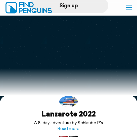
Sign up
Log in
Home
Print a book
Flyover video
Explore
Lanzarote 2022
Support
A 8-day adventure by Schlaube P's
Read more