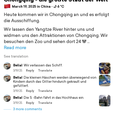
March 19, 2025 in China ⋅ 🌙 6 °C
Heute kommen wir in Chongqing an und es erfolgt
die Ausschiffung.
Wir lassen den Yangtze River hinter uns und
widmen uns den Attraktionen von Chongqing. Wir
besuchen den Zoo und sehen dort 24 🐼
Read more
See translation
Belial
Wir verlassen das Schiff.
3/19/25
Reply
Translate
Belial
Die kleinen Häschen werden überwiegend von
Kindern durch das Gitter hindurch gekrault und
gefüttert.
3/19/25
Reply
Translate
Belial
Die S -Bahn fährt in das Hochhaus ein.
3/19/25
Reply
Translate
3 more comments