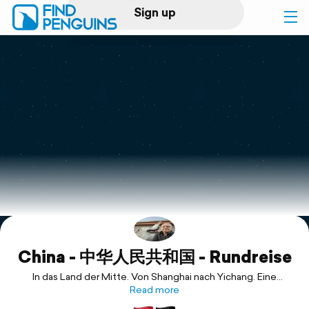
Sign up
Log in
Home
Print a book
Flyover video
Explore
China - 中华人民共和国 - Rundreise
Support
In das Land der Mitte. Von Shanghai nach Yichang. Eine
Yangtse Kreuzfahrt bis zum 3 Schluchten Staudamm und nach
Read more
Xian zur Terrakotta Armee. Weiter nach Peking und zur Großen