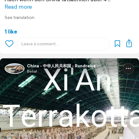
Read more
See translation
1 like
China - 中华人民共和国 - Rundreise
Belial