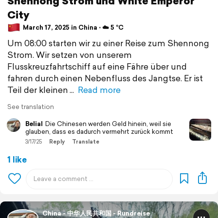
Shennong Strom und White Emperor
City
March 17, 2025 in China ⋅ ☁️ 5 °C
Um 08:00 starten wir zu einer Reise zum Shennong
Strom. Wir setzen von unserem
Flusskreuzfahrtschiff auf eine Fähre über und
fahren durch einen Nebenfluss des Jangtse. Er ist
Teil der kleinen
Read more
See translation
Belial
Die Chinesen werden Geld hinein, weil sie
glauben, dass es dadurch vermehrt zurück kommt
3/17/25
Reply
Translate
1 like
China - 中华人民共和国 - Rundreise