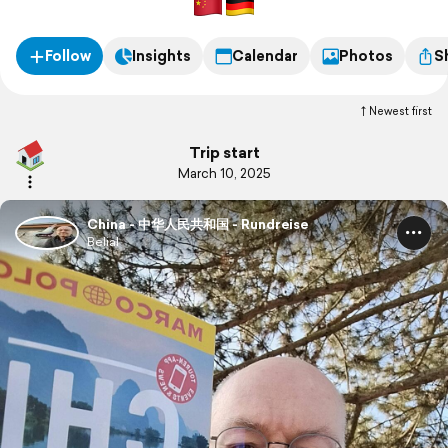
Mauer und der Verbotenen Stadt.
Follow
Insights
Calendar
Photos
S
Newest first
Trip start
March 10, 2025
China - 中华人民共和国 - Rundreise
Belial