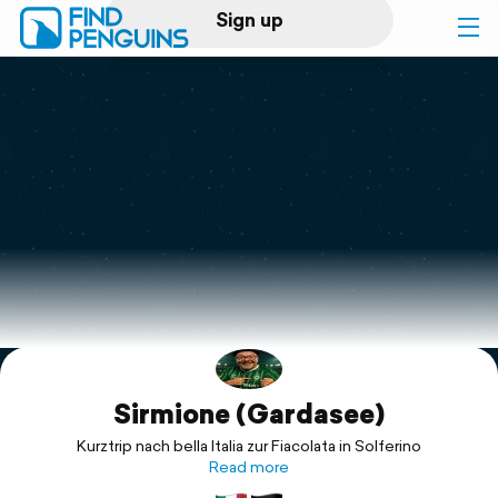
Sign up
Log in
Home
Print a book
Flyover video
Explore
Sirmione (Gardasee)
Support
Kurztrip nach bella Italia zur Fiacolata in Solferino
Read more