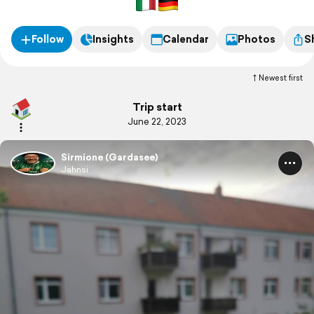
Follow
Insights
Calendar
Photos
S
Newest first
Trip start
June 22, 2023
Sirmione (Gardasee)
Jahnsi