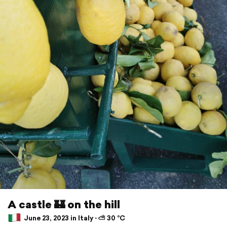
A castle 🏰 on the hill
June 23, 2023 in Italy ⋅ ⛅ 30 °C