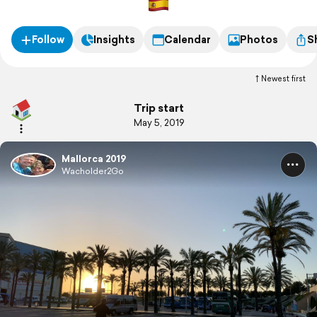
Follow
Insights
Calendar
Photos
S
Newest first
Trip start
May 5, 2019
Mallorca 2019
Wacholder2Go