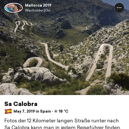
Mallorca 2019
Wacholder2Go
Sa Calobra
May 7, 2019 in Spain ⋅ ☀️ 18 °C
Fotos der 12 Kilometer langen Straße runter nach
Sa Calobra kann man in jedem Reiseführer finden.