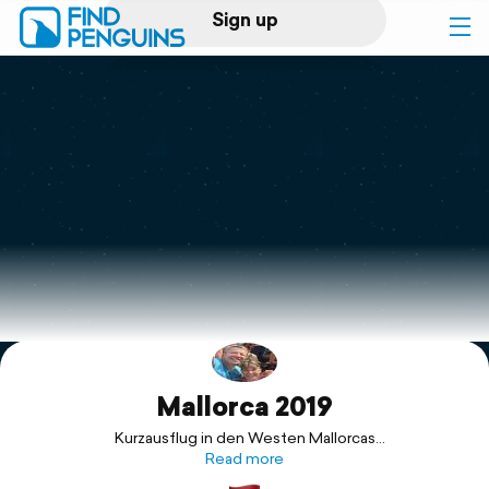
Sign up
Log in
Home
Print a book
Flyover video
Explore
Mallorca 2019
Support
Kurzausflug in den Westen Mallorcas
(Serra de Tramontana)
Read more