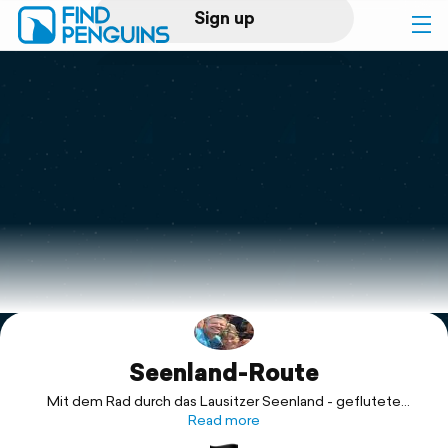
Sign up
Log in
Home
Print a book
Flyover video
Explore
Seenland-Route
Support
Mit dem Rad durch das Lausitzer Seenland - geflutete
ehemalige Braunkohletagebaue
Read more