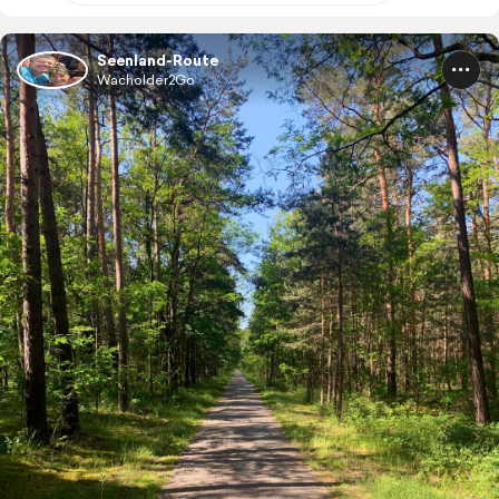
Seenland-Route
Wacholder2Go