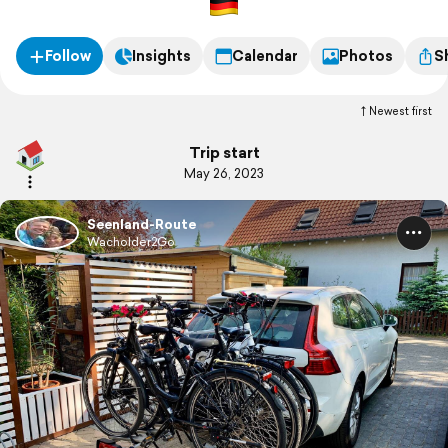
Follow
Insights
Calendar
Photos
S
Newest first
Trip start
May 26, 2023
Seenland-Route
Wacholder2Go