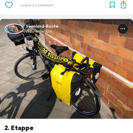
Seenland-Route
Wacholder2Go
2. Etappe