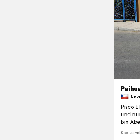
Paihua
Novem
Pisco El
und nur
bin Abe
See trans