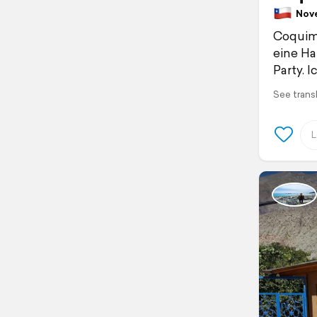
Novem
Coquimb
eine Ha
Party. 
See trans