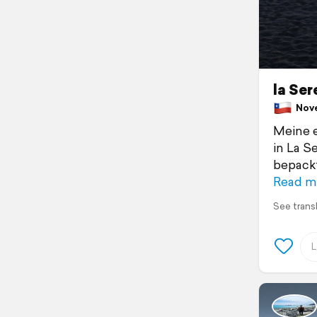
la Ser
Novem
Meine e
in La S
bepackt
Read m
See trans