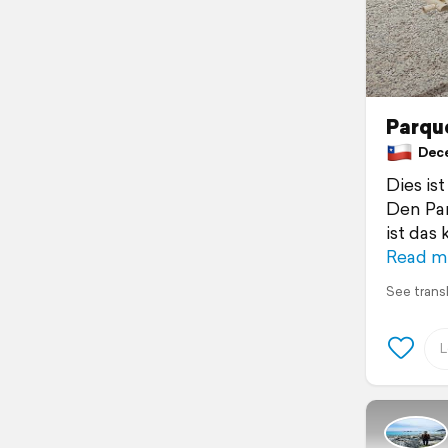
Parqu
Decem
Dies is
Den Par
ist das
Read m
See trans