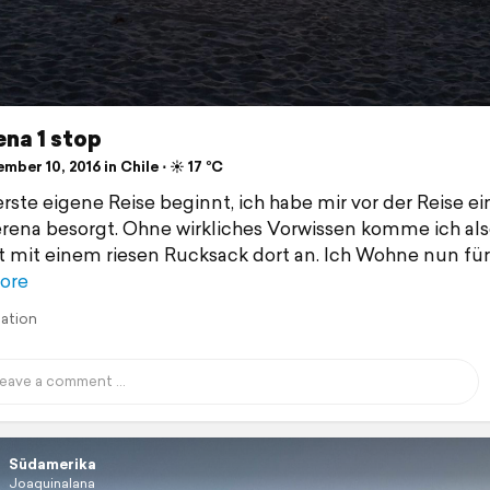
ena 1 stop
ber 10, 2016 in Chile ⋅ ☀️ 17 °C
rste eigene Reise beginnt, ich habe mir vor der Reise e
erena besorgt. Ohne wirkliches Vorwissen komme ich al
 mit einem riesen Rucksack dort an. Ich Wohne nun für
ore
lation
Südamerika
Joaquinalana