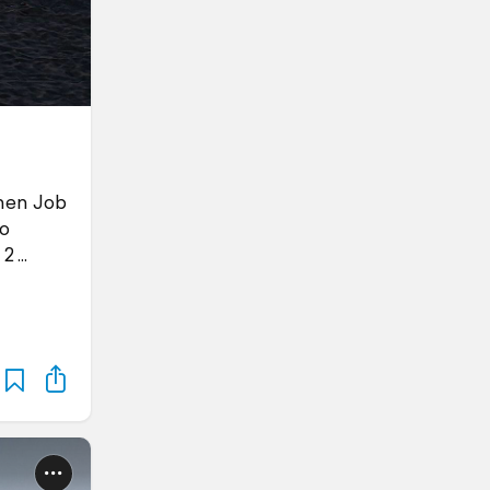
inen Job
so
 2