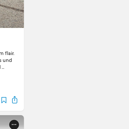
 flair.
s und
d