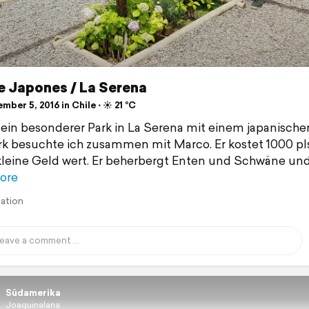
e Japones / La Serena
ber 5, 2016 in Chile ⋅ ☀️ 21 °C
t ein besonderer Park in La Serena mit einem japanischem
k besuchte ich zusammen mit Marco. Er kostet 1000 pl
 kleine Geld wert. Er beherbergt Enten und Schwäne un
ore
lation
Südamerika
Joaquinalana