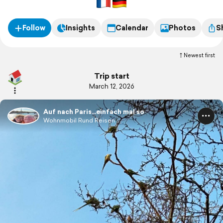
Follow
Insights
Calendar
Photos
S
Newest first
Trip start
March 12, 2026
Auf nach Paris…einfach mal so
Wohnmobil Rund Reisen