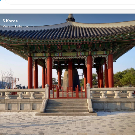
S.Korea
Vered Tetenboim