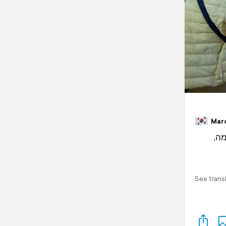
March
ומה
See trans