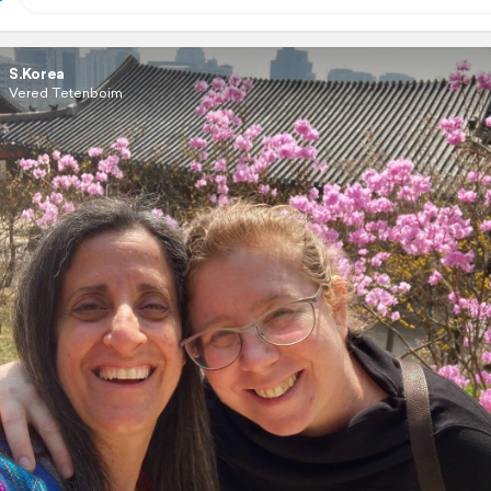
S.Korea
Vered Tetenboim