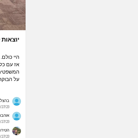
יוצאות 
היי כולם.
אז עם כל
המשפטי…
על הבוקר 
בהצ❤️
/27/23
אוהבת
/27/23
הטירו
/27/23