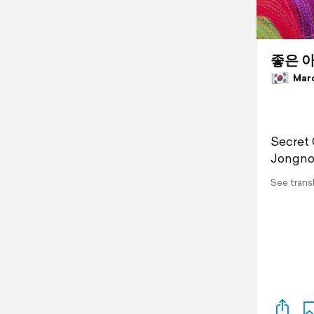
좋은 
March
Secret
Jongn
See trans