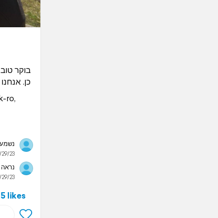
בוקר טוב.
כן. אנח!!
-ro,
נשמע 
/29/23
נרא😍
/29/23
5 likes