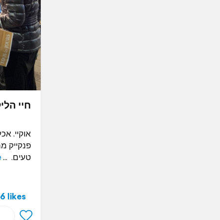
חיי הלי
אוקיי. א,
פנקייק!!!
e
טעים.
6 likes