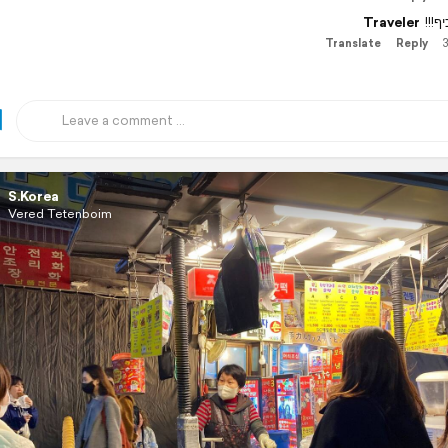
Traveler
 כיף
Translate
Reply
3
S.Korea
Vered Tetenboim