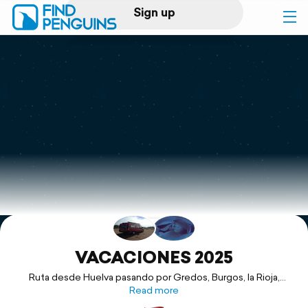
Sign up
Log in
Home
Print a book
Flyover video
Explore
Support
VACACIONES 2025
Ruta desde Huelva pasando por Gredos, Burgos, la Rioja,
Navarra, Pirineos, Huesca y Aragón.
Read more