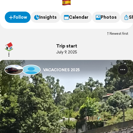
Follow
Insights
Calendar
Photos
S
Newest first
Trip start
July 9, 2025
VACACIONES 2025