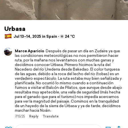
Urbasa
Jul 13–14, 2025 in Spain ⋅ ☀️ 24 °C
Marce Aparicio
Después de pasar un día en Zudaire ya que
las condiciones meteorológicas no nos permitieron hacer
ruta, por la mañana nos levantamos con muchas ganas y
decidimos conocer Urbasa. Primero hicimos la ruta del
Nacedero del río Urederra desde Bakedao. El color turquesa
de las aguas, debido a la roca del lecho del rio (tobas) es un
verdadero espectáculo. La ruta estaba muy bien señalizada y
planificada. No ocurrió lo mismo cuando a continuación
fuimos a visitar el Balcón de Pilatos, que aunque desde abajo
resultaba muy apetecible, una valla de seguridad (más hecha
para el ganado que para el turismo) nos impedía acercarnos
para ver la magnitud del paisaje. Comimos en la tranquilidad
de un hayedo de la sierra de Urbasa y ya de tarde, decidimos
marchar hacia Noáin.
7/15/25
Reply
Translate