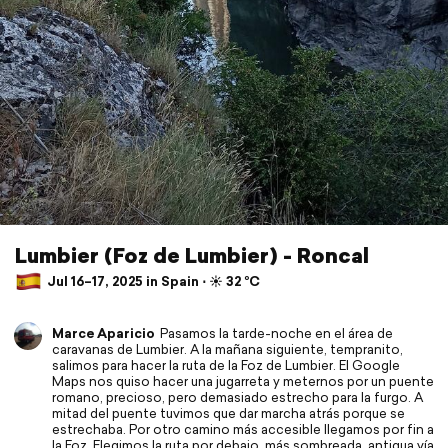
Lumbier (Foz de Lumbier) - Roncal
Jul 16–17, 2025 in Spain ⋅ ☀️ 32 °C
Marce Aparicio
Pasamos la tarde-noche en el área de
caravanas de Lumbier. A la mañana siguiente, tempranito,
salimos para hacer la ruta de la Foz de Lumbier. El Google
Maps nos quiso hacer una jugarreta y meternos por un puente
romano, precioso, pero demasiado estrecho para la furgo. A
mitad del puente tuvimos que dar marcha atrás porque se
estrechaba. Por otro camino más accesible llegamos por fin a
la Foz. Elegimos la ruta por debajo, más sombreada, antigua vía