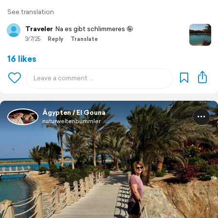
See translation
Traveler
Na es gibt schlimmeres 🤪
3/7/25
Reply
Translate
16 likes
Ägypten / El Gouna
naturweltenbummler