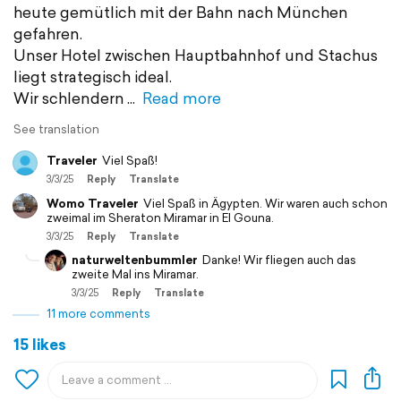
heute gemütlich mit der Bahn nach München
gefahren.
Unser Hotel zwischen Hauptbahnhof und Stachus
liegt strategisch ideal.
Wir schlendern
Read more
See translation
Traveler
Viel Spaß!
3/3/25
Reply
Translate
Womo Traveler
Viel Spaß in Ägypten. Wir waren auch schon
zweimal im Sheraton Miramar in El Gouna.
3/3/25
Reply
Translate
naturweltenbummler
Danke! Wir fliegen auch das
zweite Mal ins Miramar.
3/3/25
Reply
Translate
11 more comments
15 likes