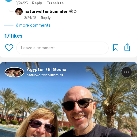
3/24/25
Reply
Translate
naturweltenbummler
🤩☺️
3/24/25
Reply
6 more comments
17 likes
Ägypten / El Gouna
naturweltenbummler