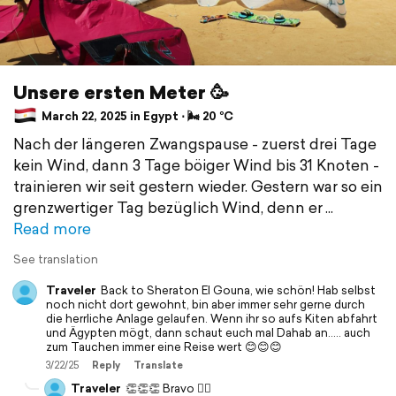
Unsere ersten Meter 🥳
March 22, 2025 in Egypt ⋅ 🌬 20 °C
Nach der längeren Zwangspause - zuerst drei Tage
kein Wind, dann 3 Tage böiger Wind bis 31 Knoten -
trainieren wir seit gestern wieder. Gestern war so ein
grenzwertiger Tag bezüglich Wind, denn er
Read more
See translation
Traveler
Back to Sheraton El Gouna, wie schön! Hab selbst
noch nicht dort gewohnt, bin aber immer sehr gerne durch
die herrliche Anlage gelaufen. Wenn ihr so aufs Kiten abfahrt
und Ägypten mögt, dann schaut euch mal Dahab an..... auch
zum Tauchen immer eine Reise wert 😊😊😊
3/22/25
Reply
Translate
Traveler
👏👏👏 Bravo 🏄‍♂️