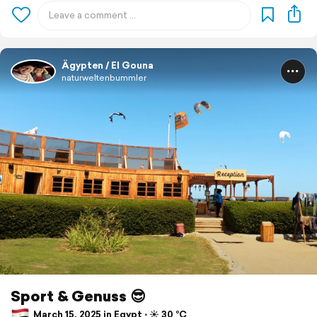
Ägypten / El Gouna
naturweltenbummler
Sport & Genuss 😎
March 15, 2025 in Egypt ⋅ ☀️ 30 °C