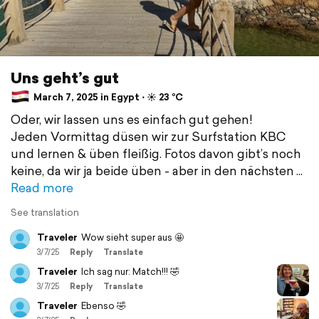
Uns geht’s gut
March 7, 2025 in Egypt ⋅ ☀️ 23 °C
Oder, wir lassen uns es einfach gut gehen!
Jeden Vormittag düsen wir zur Surfstation KBC
und lernen & üben fleißig. Fotos davon gibt’s noch
keine, da wir ja beide üben - aber in den nächsten
Read more
See translation
Traveler
Wow sieht super aus 🤩
3/7/25
Reply
Translate
Traveler
Ich sag nur: Match!!! 🤣
3/7/25
Reply
Translate
Traveler
Ebenso 🤣