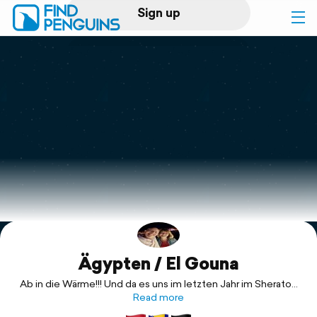
Sign up
Log in
Home
Print a book
Flyover video
Explore
Ägypten / El Gouna
Support
Ab in die Wärme!!! Und da es uns im letzten Jahr im Sheraton
Miramar/El Gouna so gut gefallen hat, haben wir heuer für 3
Read more
gebucht.