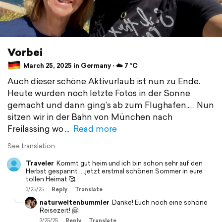
Vorbei
March 25, 2025 in Germany ⋅ ☁️ 7 °C
Auch dieser schöne Aktivurlaub ist nun zu Ende.
Heute wurden noch letzte Fotos in der Sonne
gemacht und dann ging’s ab zum Flughafen..… Nun
sitzen wir in der Bahn von München nach
Freilassing wo
Read more
See translation
Traveler
Kommt gut heim und ich bin schon sehr auf den
Herbst gespannt ….jetzt erstmal schönen Sommer in eure
tollen Heimat 🥰
3/25/25
Reply
Translate
naturweltenbummler
Danke! Euch noch eine schöne
Reisezeit! 🤗
3/25/25
Reply
Translate