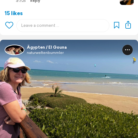
3/7/25
Reply
15 likes
Ägypten / El Gouna
naturweltenbummler