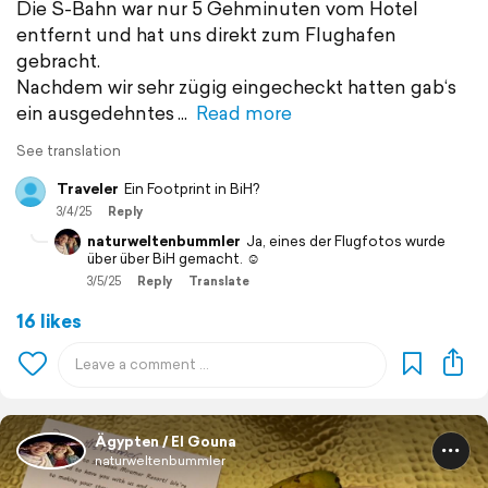
Die S-Bahn war nur 5 Gehminuten vom Hotel
entfernt und hat uns direkt zum Flughafen
gebracht.
Nachdem wir sehr zügig eingecheckt hatten gab‘s
ein ausgedehntes
Read more
See translation
Traveler
Ein Footprint in BiH?
3/4/25
Reply
naturweltenbummler
Ja, eines der Flugfotos wurde
über über BiH gemacht. ☺️
3/5/25
Reply
Translate
16 likes
Ägypten / El Gouna
naturweltenbummler