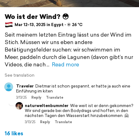
Wo ist der Wind? 😳
Mar 12–13, 2025 in Egypt ⋅ ☀️ 26 °C
Seit meinem letzten Eintrag lässt uns der Wind im
Stich. Müssen wir uns eben andere
Betätigungsfelder suchen: wir schwimmen im
Meer, paddeln durch die Lagunen (davon gibt’s nur
Videos, die nach
Read more
See translation
Traveler
Dietmar ist schon gespannt, er hatte ja auch eine
Einführung im kiten
3/13/25
Reply
Translate
naturweltenbummler
Wie weit ist er denn gekommen?
Wir sind gerade bei den Bodydrags und hoffen, in den
nächsten Tagen den Wasserstart hinzubekommen. 🤗
3/13/25
Reply
Translate
16 likes