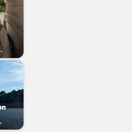
rs
en
s