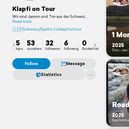
Klapfi on Tour
Wir sind Jasmin und Tim aus der Schweiz.
Gemeinsam bereisen wir die Welt. Anfangs mit
Read more
unserem Campervan Klapfi und nun mit
🇨🇭
Schweiz
paths.to/klapfiontour
unseren Rucksäcken Kla & Pfi.
1 Mo
5
53
32
6
0
2025
trips
countries
followers
following
Bucket list
Dec–Jan 
Follow
Message
Statistics
Road
2025
Septembe