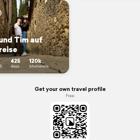
 und Tim auf
reise
425
120k
5
days
kilometers
Get your own travel profile
Free