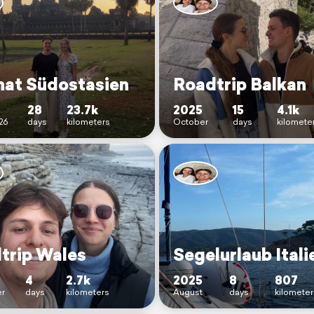
nat Südostasien
Roadtrip Balkan
28
23.7k
2025
15
4.1k
26
days
kilometers
October
days
kilomete
trip Wales
Segelurlaub Itali
4
2.7k
2025
8
807
r
days
kilometers
August
days
kilometer