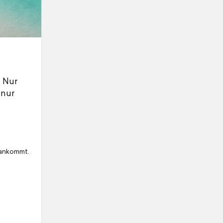
. Nur
 nur
a ankommt.