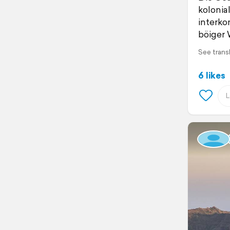
kolonia
interko
böiger
See trans
6 likes