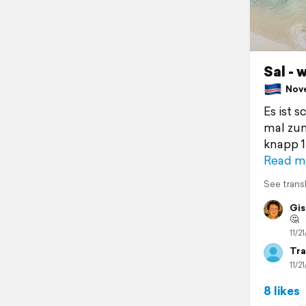
Sal - 
Nove
Es ist 
mal zum
knapp 1
Read m
See trans
Gis
🤔
11/21
Tra
11/21
8 likes