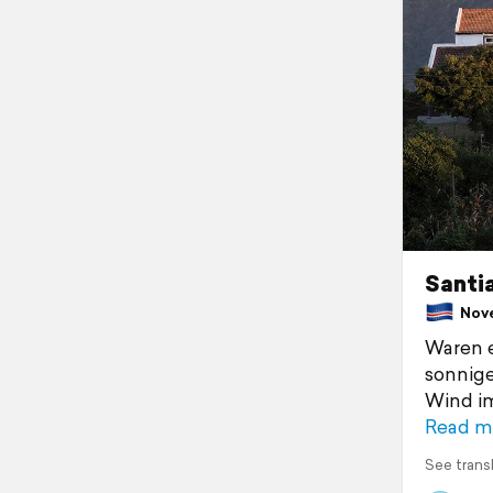
Santia
Nove
Waren e
sonnige
Wind im
Read m
See trans