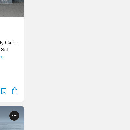
Fly Cabo
 Sal
re