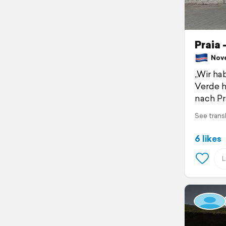
Praia 
Nove
„Wir ha
Verde ha
nach Pr
See trans
6 likes