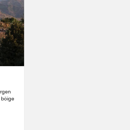
ergen
 böige