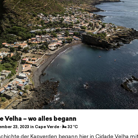
 Velha – wo alles begann
mber 23, 2023 in Cape Verde ⋅ 🌬 32 °C
chichte der Kapverden begann hier in Cidade Velha mit