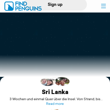
Sign up
Log in
Home
Print a book
Flyover video
Explore
Support
Sri Lanka
3 Wochen und einmal Quer über die Insel. Von Strand, bis
Dschungel und ins Hochland. Von Wandern über Yoga zur
Read more
Entspannung.