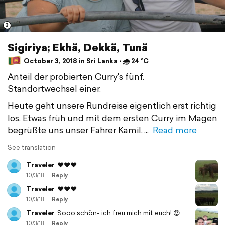
3
Sigiriya; Ekhä, Dekkä, Tunä
October 3, 2018 in Sri Lanka ⋅ 🌧 24 °C
Anteil der probierten Curry's fünf.
Standortwechsel einer.
Heute geht unsere Rundreise eigentlich erst richtig
los. Etwas früh und mit dem ersten Curry im Magen
begrüßte uns unser Fahrer Kamil.
Read more
See translation
Traveler
❤️❤️❤️
10/3/18
Reply
Traveler
❤️❤️❤️
10/3/18
Reply
Traveler
Sooo schön- ich freu mich mit euch! 😍
10/3/18
Reply