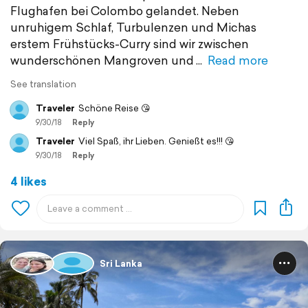
Flughafen bei Colombo gelandet. Neben
unruhigem Schlaf, Turbulenzen und Michas
erstem Frühstücks-Curry sind wir zwischen
wunderschönen Mangroven und
Read more
See translation
Traveler
Schöne Reise 😘
9/30/18
Reply
Traveler
Viel Spaß, ihr Lieben. Genießt es!!! 😘
9/30/18
Reply
4 likes
Sri Lanka