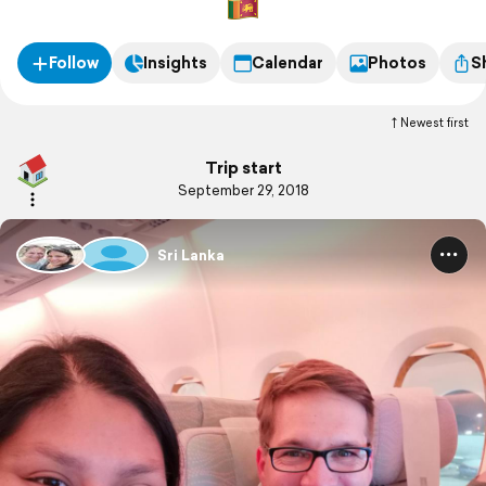
Follow
Insights
Calendar
Photos
S
Newest first
Trip start
September 29, 2018
Sri Lanka