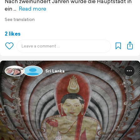
Nach zweihundert Jahren wurde die Hauptstadt in
ein
Read more
See translation
2 likes
Sri Lanka