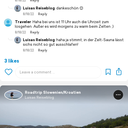
8/18/22
Reply
Luisas Reiseblog
dankeschön 😊
8/18/22
Reply
Traveler
Haha bei uns ist 11 Uhr auch die Uhrzeit zum
losgehen. Außer es wird morgens zu warm beim Zelten ;)
8/18/22
Reply
Luisas Reiseblog
haha ja stimmt, in der Zelt-Sauna lässt
sichs nicht so gut ausschlafen!
8/18/22
Reply
3 likes
Roadtrip Slowenien/Kroatien
Luisas Reiseblog