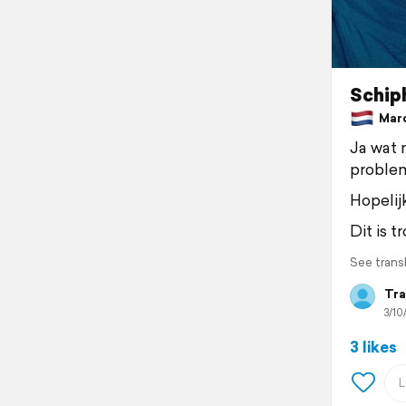
Schip
March
Ja wat 
problem
Hopelij
Dit is t
See trans
Tra
3/10
3 likes