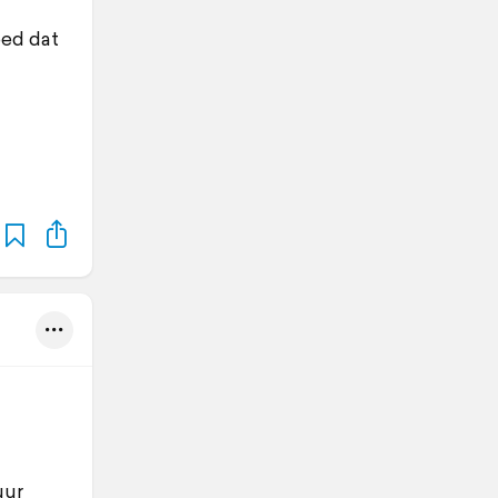
oed dat
uur