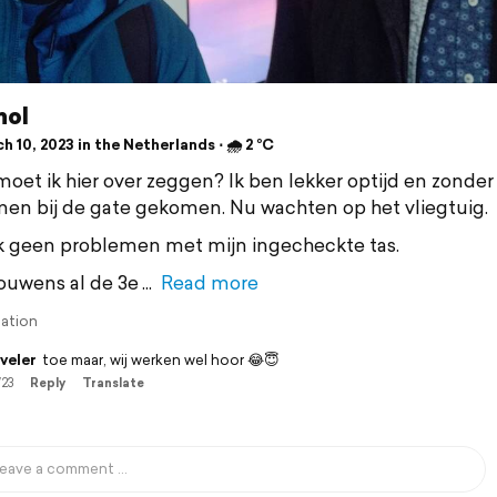
hol
 10, 2023 in the Netherlands ⋅ 🌧 2 °C
moet ik hier over zeggen? Ik ben lekker optijd en zonder
en bij de gate gekomen. Nu wachten op het vliegtuig.
k geen problemen met mijn ingecheckte tas.
rouwens al de 3e
Read more
lation
veler
toe maar, wij werken wel hoor 😂😇
/23
Reply
Translate