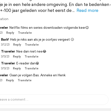
je je in een hele andere omgeving. En dan te bedenken
 +-100 jaar geleden voor het eerst de
Read more
lation
veler
Netflix films en series downloaden volgende keer😉
23
Reply
Translate
BasV
Heb je niks aan als je je oortjes vergeet 🥴
3/12/23
Reply
Translate
Traveler
Nee dan niet nee😂
3/13/23
Reply
Translate
Traveler
E-reader dan😁
3/13/23
Reply
Translate
veler
Gaan je volgen Bas. Anneke en Henk
23
Reply
Translate