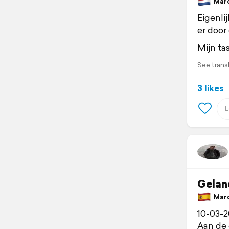
March
Eigenli
er door
Mijn tas
See trans
3 likes
Geland
Marc
10-03-2
Aan de 