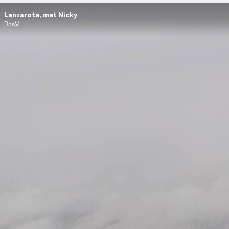
Lanzarote, met Nicky
BasV