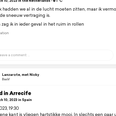
 10, 2023 in the Netherlands ⋅ ❄️ 1 °C
jk hadden we al in de lucht moeten zitten, maar ik verm
 de sneeuw vertraging is.
 zag ik in ieder geval in het ruim in rollen
lation
Lanzarote, met Nicky
BasV
 in Arrecife
h 10, 2023 in Spain
023, 19:30
ene kant is vliegen hartstikke mooi. In slechts een paar 