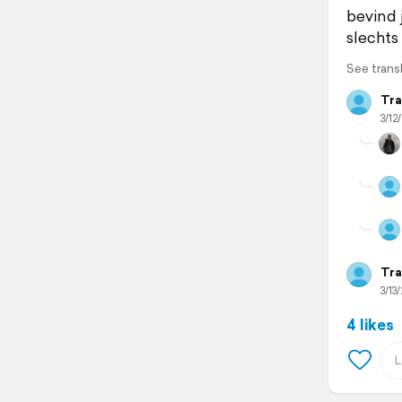
bevind 
slechts
See trans
Tra
3/12/
Tra
3/13/
4 likes