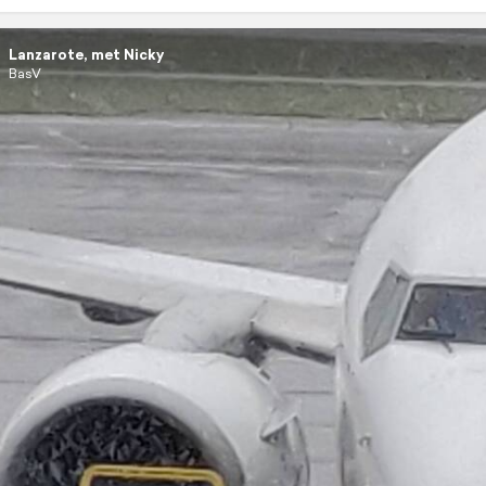
Lanzarote, met Nicky
BasV