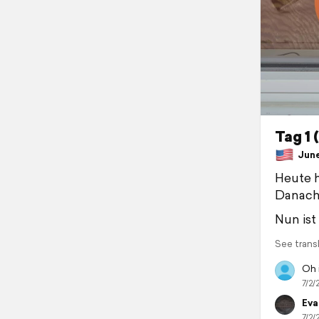
Tag 1 
June 
Heute h
Danach 
Nun ist 
See trans
Oh 
7/2/
Eva
7/2/