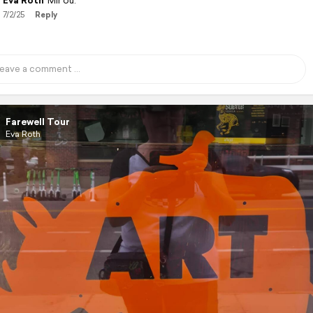
Eva Roth
Mir ou.
7/2/25
Reply
Farewell Tour
Eva Roth