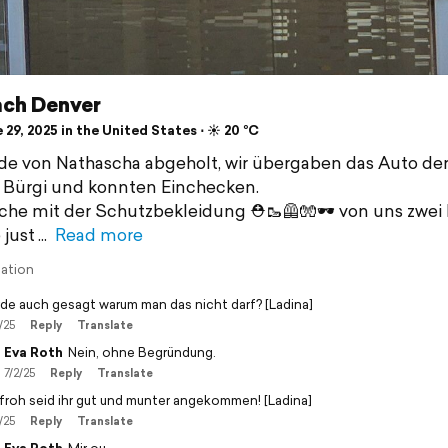
ach Denver
29, 2025 in the United States ⋅ ☀️ 20 °C
de von Nathascha abgeholt, wir übergaben das Auto de
 Bürgi und konnten Einchecken.
che mit der Schutzbekleidung ⛑️🥾🦺🧤🕶 von uns zwei 
just
Read more
lation
de auch gesagt warum man das nicht darf? [Ladina]
/25
Reply
Translate
Eva Roth
Nein, ohne Begründung.
7/2/25
Reply
Translate
 froh seid ihr gut und munter angekommen! [Ladina]
/25
Reply
Translate