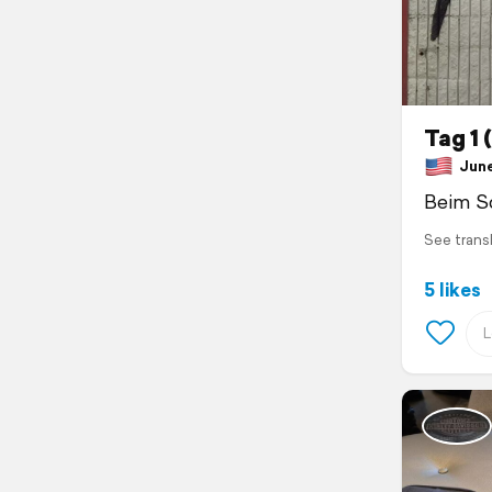
Tag 1 
June 
Beim Sc
See trans
5 likes