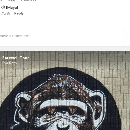
😘 [Maya]
7/3/25
Reply
Farewell Tour
Eva Roth