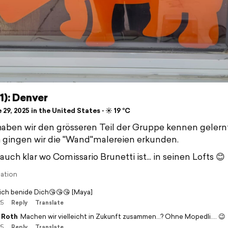
(1): Denver
29, 2025 in the United States ⋅ ☀️ 19 °C
aben wir den grösseren Teil der Gruppe kennen gelernt
gingen wir die "Wand"malereien erkunden.
auch klar wo Comissario Brunetti ist... in seinen Lofts 😊
lation
ich benide Dich😘😘😘 [Maya]
25
Reply
Translate
 Roth
Machen wir vielleicht in Zukunft zusammen...? Ohne Mopedli.... 😉
25
Reply
Translate