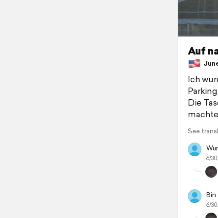
Auf n
June 
Ich wur
Parking
Die Tas
machte 
See trans
Wur
6/30
Bin
6/30