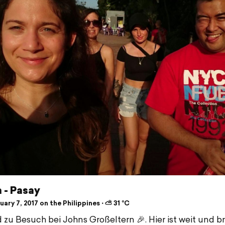
 - Pasay
ary 7, 2017 on the Philippines ⋅ ⛅ 31 °C
d zu Besuch bei Johns Großeltern 🎉. Hier ist weit und br