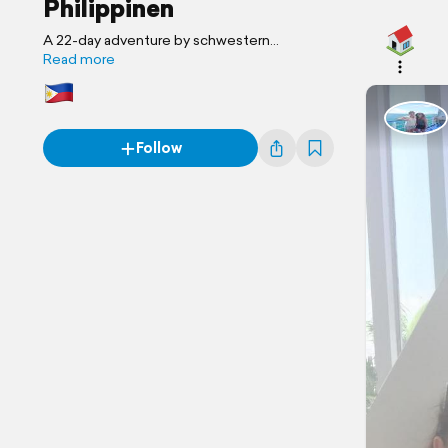
Philippinen
A 22-day adventure by schwestern
unterwegs
Read more
Follow