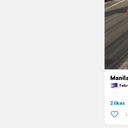
Manila
Febru
2 likes