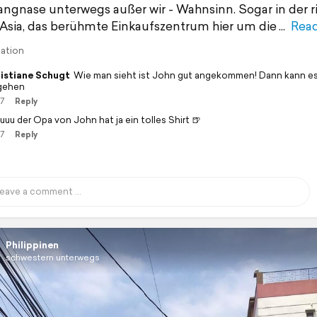
angnase unterwegs außer wir - Wahnsinn. Sogar in der r
 Asia, das berühmte Einkaufszentrum hier um die
Rea
lation
istiane Schugt
Wie man sieht ist John gut angekommen! Dann kann es
gehen
17
Reply
uuu der Opa von John hat ja ein tolles Shirt 🍺
17
Reply
Philippinen
schwestern unterwegs