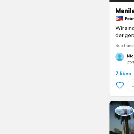
Manil
Febru
Wir sin
der ger
See trans
Nic
2/6/
7 likes