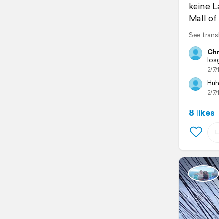
keine L
Mall of
See trans
Chr
los
2/7/
Huh
2/7/
8 likes