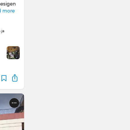
iesigen
d more
 ja