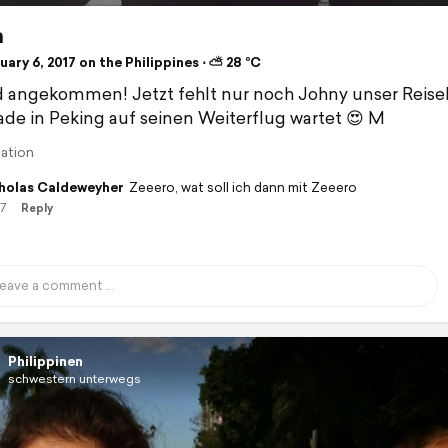
a
ary 6, 2017 on the Philippines ⋅ ⛅ 28 °C
d angekommen! Jetzt fehlt nur noch Johny unser Reisele
ade in Peking auf seinen Weiterflug wartet 😍 M
lation
holas Caldeweyher
Zeeero, wat soll ich dann mit Zeeero
17
Reply
Philippinen
schwestern unterwegs