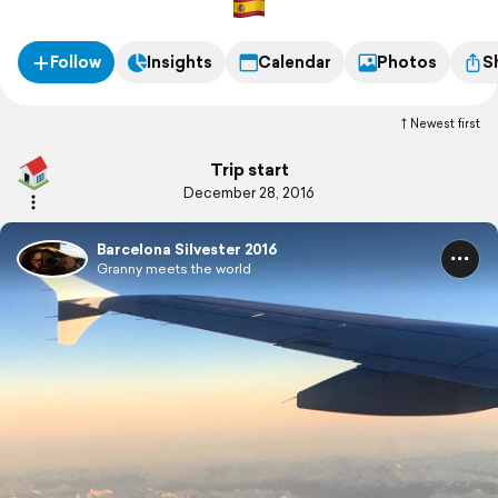
Follow
Insights
Calendar
Photos
S
Newest first
Trip start
December 28, 2016
Barcelona Silvester 2016
Granny meets the world