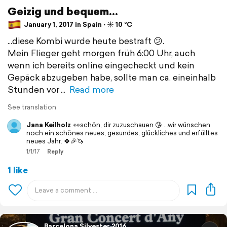
Geizig und bequem...
January 1, 2017 in Spain ⋅ ☀️ 10 °C
...diese Kombi wurde heute bestraft 😕.
Mein Flieger geht morgen früh 6:00 Uhr, auch
wenn ich bereits online eingecheckt und kein
Gepäck abzugeben habe, sollte man ca. eineinhalb
Stunden vor
Read more
See translation
Jana Keilholz
👀schön, dir zuzuschauen 😘 ...wir wünschen
noch ein schönes neues, gesundes, glückliches und erfülltes
neues Jahr. 🍀🎉🦄
1/1/17
Reply
1 like
Barcelona Silvester 2016