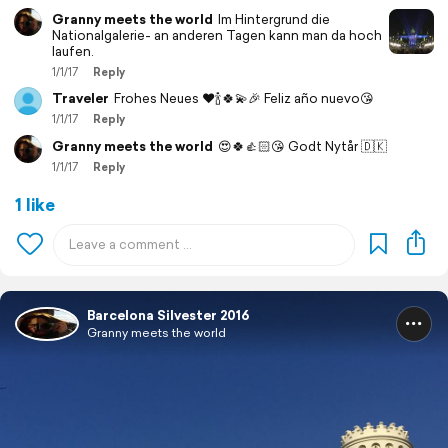
Granny meets the world
Im Hintergrund die
Nationalgalerie- an anderen Tagen kann man da hoch
laufen.
1/1/17
Reply
Traveler
Frohes Neues ❤️🍾🍀💫🎉 Feliz año nuevo😘
1/1/17
Reply
Granny meets the world
😍🍀👍🏻😘 Godt Nytår 🇩🇰
1/1/17
Reply
1 like
Barcelona Silvester 2016
Granny meets the world