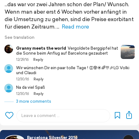
...das war vor zwei Jahren schon der Plan/ Wunsch.
Wenn man aber erst 6 Wochen vorher anfängt in
die Umsetzung zu gehen, sind die Preise exorbitant
für diesen Zeitraum.
Read more
See translation
Granny meets the world
Vergoldete Berggipfel hat
die Sonne beim Anflug auf Barcelona gezaubert
12/29/16
Reply
Wir wünschen Dir ein paar tolle Tage ! 👏🤓☀️🌈🎊🎉LG Volki
und Claudi
12/30/16
Reply
Na da viel Spaß
12/30/16
Reply
3 more comments
Barcelona Silvester 2016