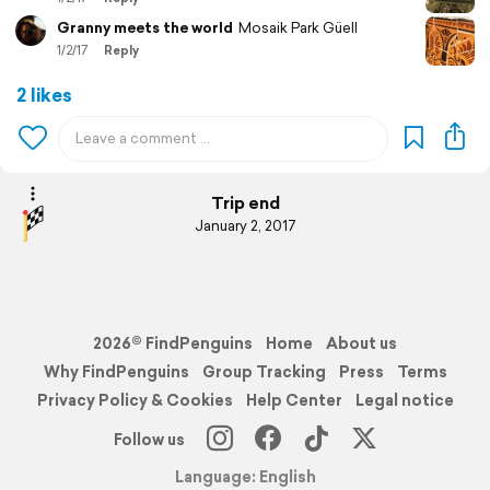
Granny meets the world
Mosaik Park Güell
1/2/17
Reply
2 likes
Trip end
January 2, 2017
2026© FindPenguins
Home
About us
Why FindPenguins
Group Tracking
Press
Terms
Privacy Policy & Cookies
Help Center
Legal notice
Follow us
Language: English