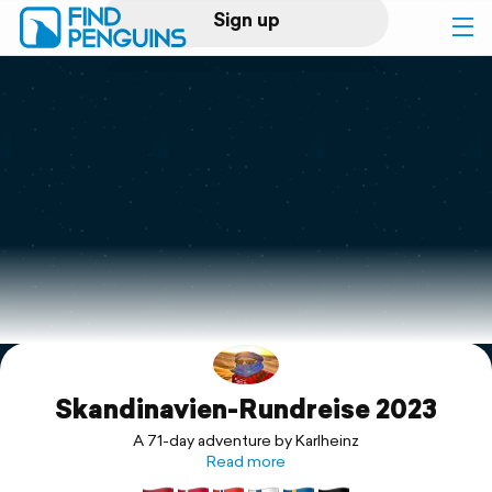
Sign up
Log in
Home
Print a book
Flyover video
Explore
Skandinavien-Rundreise 2023
Support
A 71-day adventure by Karlheinz
Read more