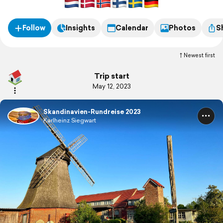
Follow
Insights
Calendar
Photos
S
Newest first
Trip start
May 12, 2023
Skandinavien-Rundreise 2023
Karlheinz Siegwart