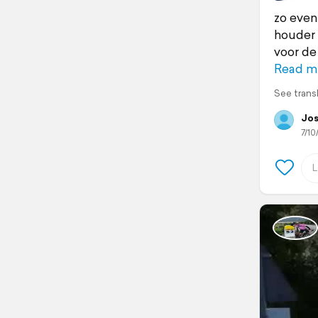
zo even
houder 
voor de
Read m
See trans
Jos
7/10