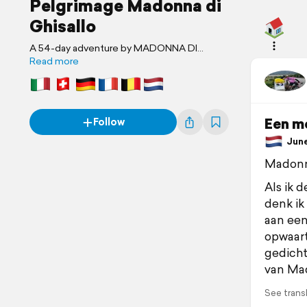
Pelgrimage Madonna di
Ghisallo
A 54-day adventure by MADONNA DI
GHISALLO
Read more
Een mo
Follow
June 
Madonna
Als ik d
denk ik
aan een
opwaart
gedicht
van Ma
See trans