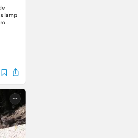
de
ts lamp
Pro