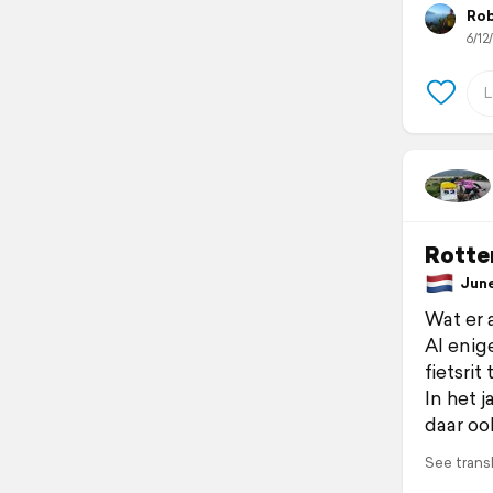
Rob
6/12/
Rotte
June 
Wat er 
Al enig
fietsrit
In het 
daar oo
See trans