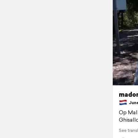
madon
June 
Op Mall
Ghisall
See trans