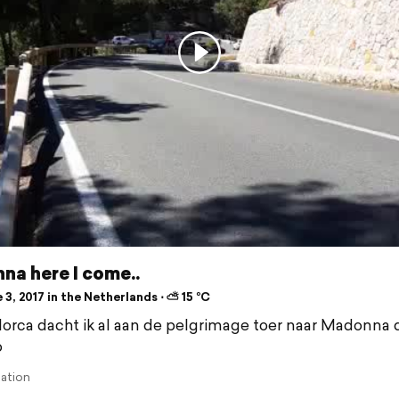
na here I come..
3, 2017 in the Netherlands ⋅ ⛅ 15 °C
orca dacht ik al aan de pelgrimage toer naar Madonna 
o
lation