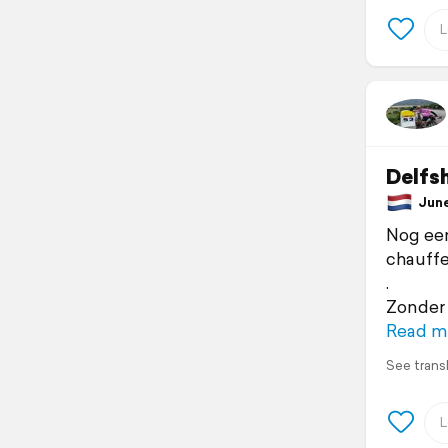
Delfs
June 
Nog een
chauffe
.
Zonder 
Read m
See trans