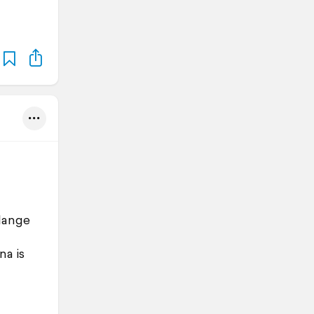
 lange
na is