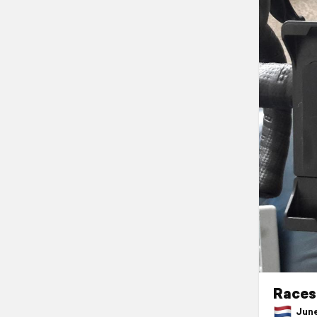
Racest
June 