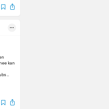
en
 mee kan
ubs