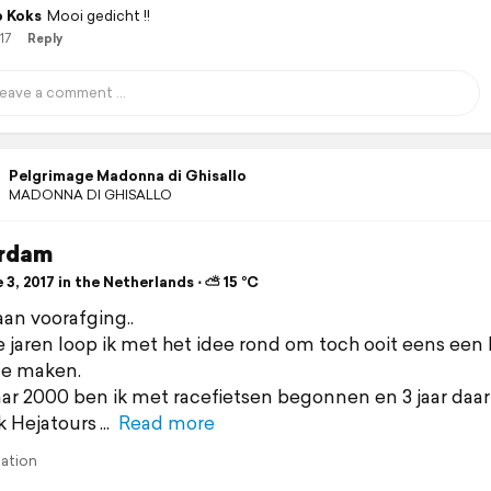
 Koks
Mooi gedicht !!
17
Reply
Pelgrimage Madonna di Ghisallo
MADONNA DI GHISALLO
rdam
3, 2017 in the Netherlands ⋅ ⛅ 15 °C
aan voorafging..
e jaren loop ik met het idee rond om toch ooit eens een
 te maken.
jaar 2000 ben ik met racefietsen begonnen en 3 jaar daar
k Hejatours
Read more
lation