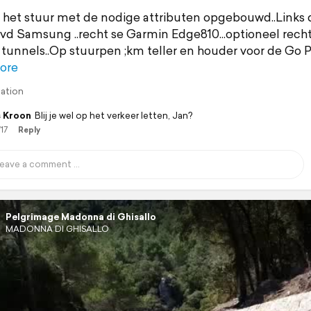
 het stuur met de nodige attributen opgebouwd..Links 
vd Samsung ..recht se Garmin Edge810...optioneel rech
 tunnels..Op stuurpen ;km teller en houder voor de Go 
ore
lation
 Kroon
Blij je wel op het verkeer letten, Jan?
/17
Reply
Pelgrimage Madonna di Ghisallo
MADONNA DI GHISALLO