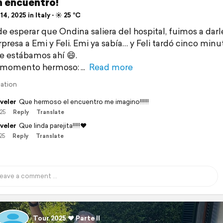
n encuentro!
14, 2025 in Italy ⋅ ☀️ 25 °C
e esperar que Ondina saliera del hospital, fuimos a darle
rpresa a Emi y Feli. Emi ya sabía… y Feli tardó cinco minu
e estábamos ahí 😄.
 momento hermoso:
Read more
lation
veler
Que hermoso el encuentro me imagino!!!!!!
/25
Reply
Translate
veler
Que linda parejita!!!!!❤
25
Reply
Translate
Tour 2025 ❤️ Parte II