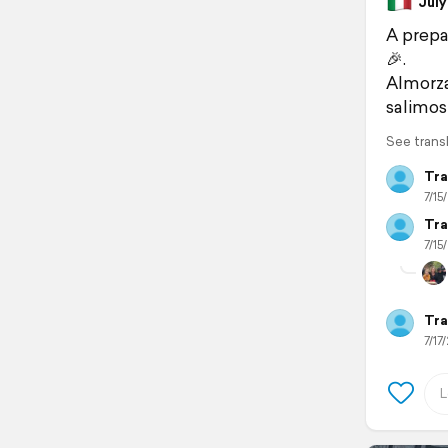
July 
A prepa
🎉.
Almorza
salimos
See trans
Tra
7/15
Tra
7/15
Tra
7/17/