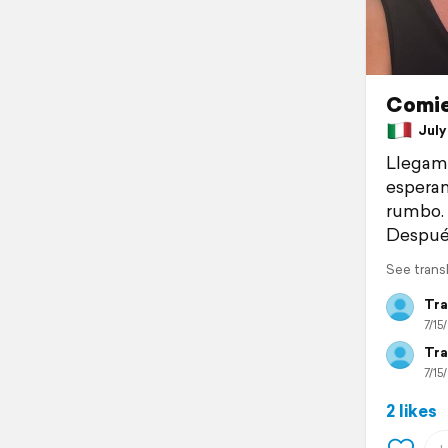
Comie
July 
Llegamo
esperan
rumbo.
Después
See trans
Tra
7/15
Tra
7/15
2 likes