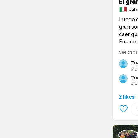
El gra
July 
Luego d
gran so
caer qu
Fue un
See trans
Tra
7/15
Tra
7/17/
2 likes