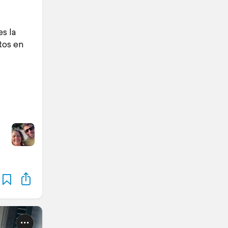
s la
tos en