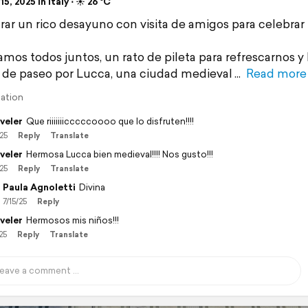
15, 2025 in Italy ⋅ ☀️ 26 °C
rar un rico desayuno con visita de amigos para celebrar 
mos todos juntos, un rato de pileta para refrescarnos y
 de paseo por Lucca, una ciudad medieval
Read more
lation
veler
Que riiiiiiicccccoooo que lo disfruten!!!!
/25
Reply
Translate
veler
Hermosa Lucca bien medieval!!!! Nos gusto!!!
/25
Reply
Translate
Paula Agnoletti
Divina
7/15/25
Reply
veler
Hermosos mis niños!!!
25
Reply
Translate