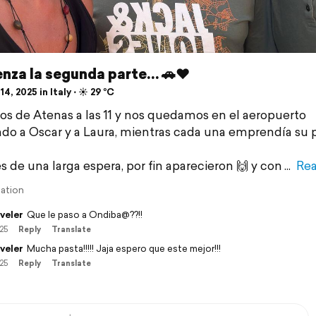
nza la segunda parte… 🚗❤️
14, 2025 in Italy ⋅ ☀️ 29 °C
s de Atenas a las 11 y nos quedamos en el aeropuerto
do a Oscar y a Laura, mientras cada una emprendía su 
 de una larga espera, por fin aparecieron 🙌 y con
Re
lation
veler
Que le paso a Ondiba@??!!
/25
Reply
Translate
veler
Mucha pasta!!!!! Jaja espero que este mejor!!!
/25
Reply
Translate