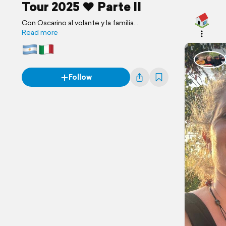
Tour 2025 ❤️ Parte II
Con Oscarino al volante y la familia
sumándose por unos días para el gran
Read more
cumple de 15 🎉 Toscana, risas y caminos por
descubrir… luego, viaje de a dos 🇮🇹💫.
Follow