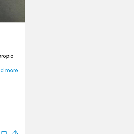
propio
ad more