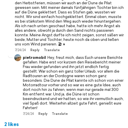
den Herbstferien, müssen wir auch an der Dune de Pilat
gewesen sein. Mit meiner damals fünfjährigen Tochter bin ich
auf die Düne geklettert. Dass es Stufen gab, wussten wir
nicht. Wir sind einfach hochgeklettert. Einmal oben, musste
es bei stärkstem Wind den Weg auch wieder hinuntergehen.
Als ich nach unten geschaut habe, hatte ich mehr Angst als
alles andere, obwohl ja durch den Sand nichts passieren
konnte. Meine Angst durfte ich nicht zeigen, sonst säßen wir
beide, Mutter und Tochter, heute noch da oben und ließen
uns vom Wind panieren. 🏖️👧
7/24/24
Reply
Translate
pietromobil
Hey, freut mich, dass Euch unsere Berichte
gefallen. Habe erst vor kurzem den Reisebericht meiner
Frau wieder gefunden und ihn jetzt endlich fertig
gestellt. War schon ein ganz toller Urlaub, vor allem die
Radltouren an der Dordogne waren schon ganz
besonders. Die Dune de Pilat kannte ich schon von einer
Motorradtour vorher und so war es eine gute Idee, auch
dort noch hin zu fahren, wenn man nur gerade mal 300
Km entfernt war. Und ja, die Düne ist schon
beeindruckend und wir hatten, so wie ihr vermutlich auch,
viel Spaß dort. Weiterhin allzeit gute Fahrt, genießt eure
Fahrten!
7/24/24
Reply
Translate
2 likes