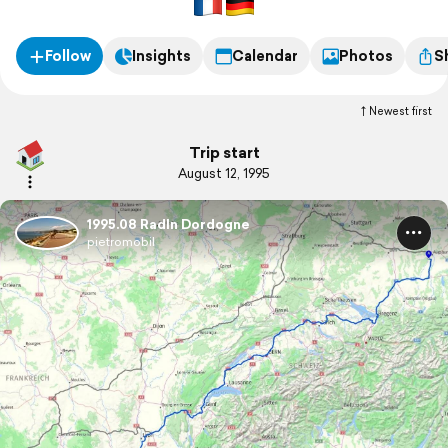
Follow
Insights
Calendar
Photos
S
Newest first
Trip start
August 12, 1995
1995.08 Radln Dordogne
pietromobil