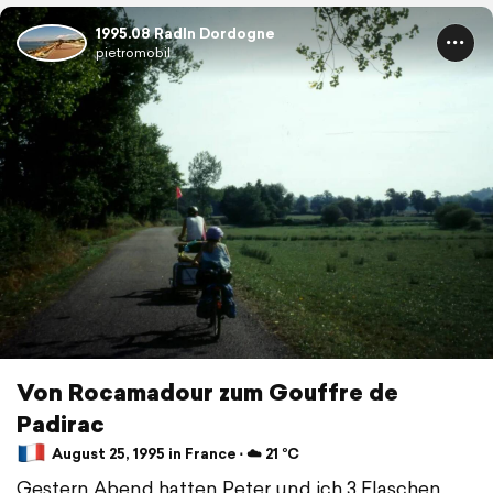
1995.08 Radln Dordogne
pietromobil
Von Rocamadour zum Gouffre de
Padirac
August 25, 1995 in France ⋅ ☁️ 21 °C
Gestern Abend hatten Peter und ich 3 Flaschen