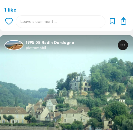
1 like
1995.08 Radln Dordogne
pietromobil