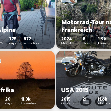
Motorrad-Tour n
Alpina
Frankreich
775
872
2024
8
1.9k
26
days
kilometers
May–Jun
days
kilomete
frika
USA 2015
20
11.3k
2015
21
11.6k
days
kilometers
Oct–Nov
days
kilomete