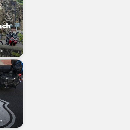
ach
rs
rs