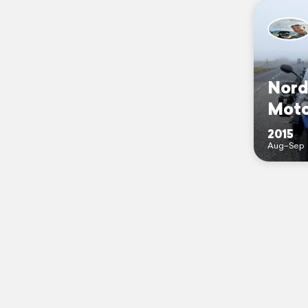
Nord
Moto
2015
Aug–Sep