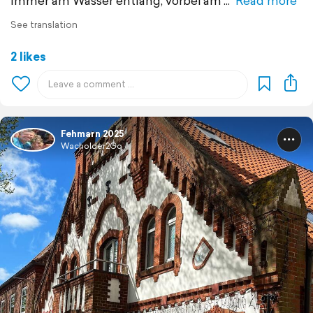
Immer am Wasser entlang, vorbei am
Read more
See translation
2 likes
Fehmarn 2025
Wacholder2Go