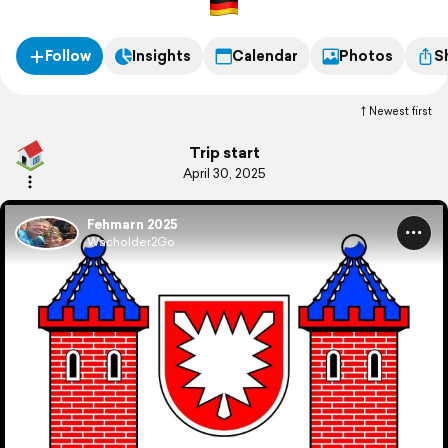
Follow
Insights
Calendar
Photos
S
Newest first
Trip start
April 30, 2025
Fehmarn 2025
Wacholder2Go