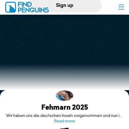
Sign up
Log in
Home
Print a book
Flyover video
Explore
Fehmarn 2025
Support
Wir haben uns die deutschen Inseln vorgenommen und nun ist
Fehmarn dran. Mit Feiertag, Brückentag und Urlaub reicht die
Read more
Zeit, die Insel hauptsächlich mit dem Rad zu erkunden.