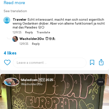
Read more
See translation
Traveler
Echt interessant, macht man sich sonst eigentlich
wenig Gedanken drüber. Aber von alleine funktioniert ja nicht
mal das Paradies 🫢🙄
12/9/25
Reply
Translate
Wacholder2Go
😇🤓🏝️
12/9/25
Reply
4 likes
Malediven 🇲🇻 2025
Wacholder2Go