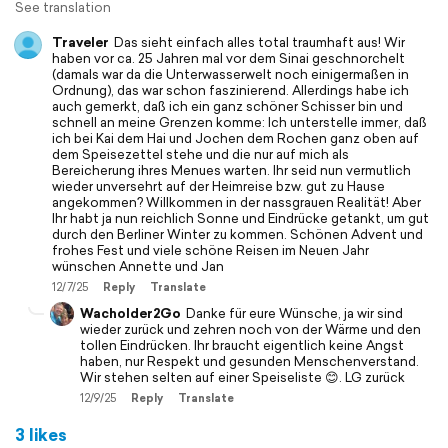
See translation
Traveler
Das sieht einfach alles total traumhaft aus! Wir
haben vor ca. 25 Jahren mal vor dem Sinai geschnorchelt
(damals war da die Unterwasserwelt noch einigermaßen in
Ordnung), das war schon faszinierend. Allerdings habe ich
auch gemerkt, daß ich ein ganz schöner Schisser bin und
schnell an meine Grenzen komme: Ich unterstelle immer, daß
ich bei Kai dem Hai und Jochen dem Rochen ganz oben auf
dem Speisezettel stehe und die nur auf mich als
Bereicherung ihres Menues warten. Ihr seid nun vermutlich
wieder unversehrt auf der Heimreise bzw. gut zu Hause
angekommen? Willkommen in der nassgrauen Realität! Aber
Ihr habt ja nun reichlich Sonne und Eindrücke getankt, um gut
durch den Berliner Winter zu kommen. Schönen Advent und
frohes Fest und viele schöne Reisen im Neuen Jahr
wünschen Annette und Jan
12/7/25
Reply
Translate
Wacholder2Go
Danke für eure Wünsche, ja wir sind
wieder zurück und zehren noch von der Wärme und den
tollen Eindrücken. Ihr braucht eigentlich keine Angst
haben, nur Respekt und gesunden Menschenverstand.
Wir stehen selten auf einer Speiseliste 😊. LG zurück
12/9/25
Reply
Translate
3 likes