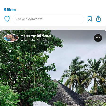
5 likes
Malediven 🇲🇻 2025
Wacholder2Go