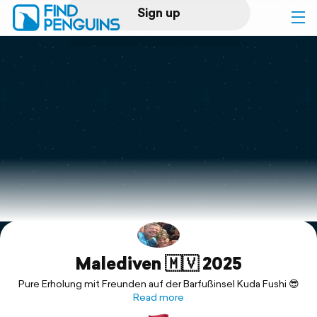
Sign up
Log in
Home
Print a book
Flyover video
Explore
Malediven 🇲🇻 2025
Support
Pure Erholung mit Freunden auf der Barfußinsel Kuda Fushi 😎
Read more