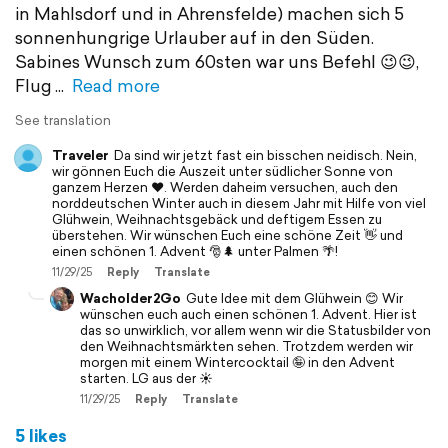
in Mahlsdorf und in Ahrensfelde) machen sich 5
sonnenhungrige Urlauber auf in den Süden.
Sabines Wunsch zum 60sten war uns Befehl 😉😉,
Flug
Read more
See translation
Traveler
Da sind wir jetzt fast ein bisschen neidisch. Nein,
wir gönnen Euch die Auszeit unter südlicher Sonne von
ganzem Herzen ❤️. Werden daheim versuchen, auch den
norddeutschen Winter auch in diesem Jahr mit Hilfe von viel
Glühwein, Weihnachtsgebäck und deftigem Essen zu
überstehen. Wir wünschen Euch eine schöne Zeit 👋 und
einen schönen 1. Advent 🎅🌲 unter Palmen 🌴!
11/29/25
Reply
Translate
Wacholder2Go
Gute Idee mit dem Glühwein 😊 Wir
wünschen euch auch einen schönen 1. Advent. Hier ist
das so unwirklich, vor allem wenn wir die Statusbilder von
den Weihnachtsmärkten sehen. Trotzdem werden wir
morgen mit einem Wintercocktail 🤪 in den Advent
starten. LG aus der ☀️
11/29/25
Reply
Translate
5 likes