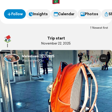
Follow
Insights
Calendar
Photos
S
Newest first
Trip start
November 22, 2025
Malediven 🇲🇻 2025
Wacholder2Go