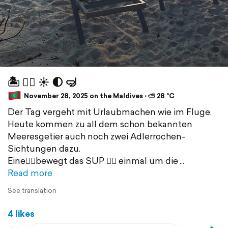
🏝️ 🏊🏻 ☀️ 🌓 🤿
November 28, 2025 on the Maldives ⋅ ⛅ 28 °C
Der Tag vergeht mit Urlaubmachen wie im Fluge.
Heute kommen zu all dem schon bekannten
Meeresgetier auch noch zwei Adlerrochen-
Sichtungen dazu.
Eine🧍‍♀️bewegt das SUP 🏄🏼 einmal um die
Read more
See translation
4 likes