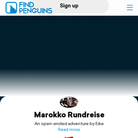
Sign up
Log in
Home
Print a book
Flyover video
Explore
Marokko Rundreise
Support
An open-ended adventure by Eike
Read more