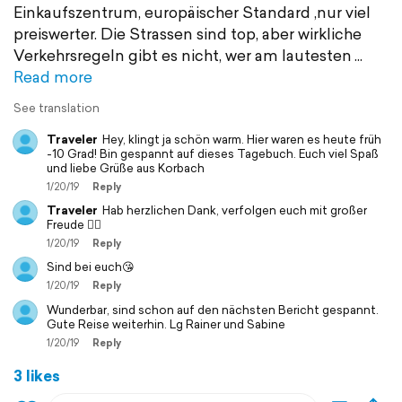
Einkaufszentrum, europäischer Standard ,nur viel
preiswerter. Die Strassen sind top, aber wirkliche
Verkehrsregeln gibt es nicht, wer am lautesten
Read more
See translation
Traveler
Hey, klingt ja schön warm. Hier waren es heute früh
-10 Grad! Bin gespannt auf dieses Tagebuch. Euch viel Spaß
und liebe Grüße aus Korbach
1/20/19
Reply
Traveler
Hab herzlichen Dank, verfolgen euch mit großer
Freude 🙋‍♀️
1/20/19
Reply
Sind bei euch😘
1/20/19
Reply
Wunderbar, sind schon auf den nächsten Bericht gespannt.
Gute Reise weiterhin. Lg Rainer und Sabine
1/20/19
Reply
3 likes