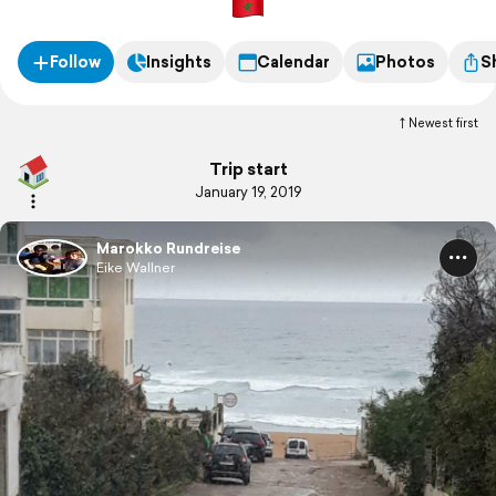
Follow
Insights
Calendar
Photos
S
Newest first
Trip start
January 19, 2019
Marokko Rundreise
Eike Wallner