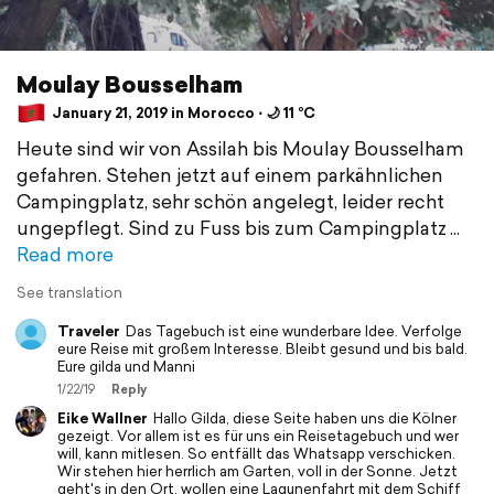
Moulay Bousselham
January 21, 2019 in Morocco ⋅ 🌙 11 °C
Heute sind wir von Assilah bis Moulay Bousselham
gefahren. Stehen jetzt auf einem parkähnlichen
Campingplatz, sehr schön angelegt, leider recht
ungepflegt. Sind zu Fuss bis zum Campingplatz
Read more
See translation
Traveler
Das Tagebuch ist eine wunderbare Idee. Verfolge
eure Reise mit großem Interesse. Bleibt gesund und bis bald.
Eure gilda und Manni
1/22/19
Reply
Eike Wallner
Hallo Gilda, diese Seite haben uns die Kölner
gezeigt. Vor allem ist es für uns ein Reisetagebuch und wer
will, kann mitlesen. So entfällt das Whatsapp verschicken.
Wir stehen hier herrlich am Garten, voll in der Sonne. Jetzt
geht's in den Ort, wollen eine Lagunenfahrt mit dem Schiff