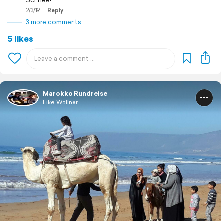
Schnee!
2/3/19
Reply
3 more comments
5 likes
Marokko Rundreise
Eike Wallner