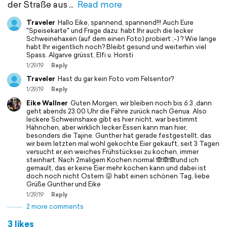
der Straße aus
Read more
Traveler
Hallo Eike, spannend, spannend!!! Auch Eure
"Speisekarte" und Frage dazu: habt Ihr auch die lecker
Schweinehaxen (auf dem einen Foto) probiert ;-) ? Wie lange
habt Ihr eigentlich noch? Bleibt gesund und weiterhin viel
Spass. Algarve grüsst, Elfi u. Horsti
1/29/19
Reply
Traveler
Hast du gar kein Foto vom Felsentor?
1/29/19
Reply
Eike Wallner
Guten Morgen, wir bleiben noch bis 6.3 ,dann
geht abends 23.00 Uhr die Fähre zurück nach Genua. Also
leckere Schweinshaxe gibt es hier nicht, war bestimmt
Hähnchen, aber wirklich lecker Essen kann man hier,
besonders die Tajine. Gunther hat gerade festgestellt, das
wir beim letzten mal wohl gekochte Eier gekauft, seit 3 Tagen
versucht er,ein weiches Frühstücksei zu kochen, immer
steinhart. Nach 2maligem Kochen normal 🙈🙈🙈und ich
gemault, das er keine Eier mehr kochen kann.und dabei ist
doch noch nicht Ostern 😜 habt einen schönen Tag, liebe
Grüße Gunther und Eike
1/29/19
Reply
2 more comments
3 likes