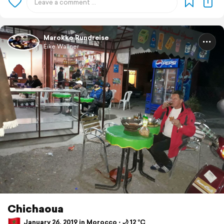
Marokko Rundreise
Eike Wallner
Chichaoua
January 26, 2019 in Morocco ⋅ 🌙 12 °C