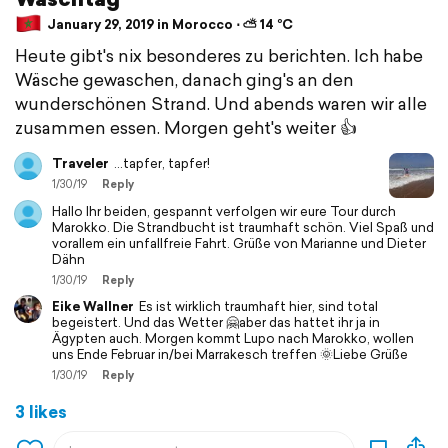
January 29, 2019 in Morocco ⋅ ⛅ 14 °C
Heute gibt's nix besonderes zu berichten. Ich habe
Wäsche gewaschen, danach ging's an den
wunderschönen Strand. Und abends waren wir alle
zusammen essen. Morgen geht's weiter 👍
Traveler
...tapfer, tapfer!
1/30/19
Reply
Hallo Ihr beiden, gespannt verfolgen wir eure Tour durch
Marokko. Die Strandbucht ist traumhaft schön. Viel Spaß und
vorallem ein unfallfreie Fahrt. Grüße von Marianne und Dieter
Dähn
1/30/19
Reply
Eike Wallner
Es ist wirklich traumhaft hier, sind total
begeistert. Und das Wetter 🤗aber das hattet ihr ja in
Ägypten auch. Morgen kommt Lupo nach Marokko, wollen
uns Ende Februar in/bei Marrakesch treffen 🌞Liebe Grüße
1/30/19
Reply
3 likes