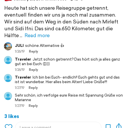
Heute hat sich unsere Reisegruppe getrennt,
eventuell finden wir uns ja noch mal zusammen.
Wir sind auf dem Weg in den Süden nach Mirleft
und Sidi Ifni. Das sind ca.650 Kilometer, gut die
Hälfte
Read more
JULI
schöne Alternative 👍
1/26/19
Reply
Traveler
Jetzt schon getrennt? Das hört sich ja alles ganz
gut an bei Euch 👏🏻
1/26/19
Reply
Traveler
Ich bin bei Euch- endlich!! Euch gehts gut und das
ist ist wunderbar. Hier alles beim Alten! Liebe Grüße!!!
1/27/19
Reply
Sehr schön, ich verfolge eure Reise mit Spannung Grüße von
Marianne
1/27/19
Reply
3 likes