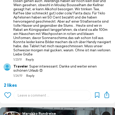
Essen gehen auch. Allerdings haben wir noch kein Bier und
Wein gesehen, obwohl in Moulay Bousselham der Kellner
gesagt hat, er kann Alkohol besorgen. Wir trinken Tee,
Kaffee (der schmeckt gut) oder cola/ Fanta dazu. Für 1 kilo
Apfelsinen haben wir 50 Cent bezahlt und die haben
hervorragend geschmeckt. Aber auf einer Straßenseite sind
tolle Häuser und gegenüber die Slums... Heute sind wir in
Rabat am Königspalast langgefahren, da stand ca.alle 100m
ein Häuschen mit Wachposten in roten und blauen
Uniformen, davor Sonnenschirme,das sah schon toll aus.
Konnte leider keine Bilder machen da ich über Handy navigiert
habe, das Tablet hat mich rausgeschmissen. Muss unser
Schweizer morgen mal gucken, warum. Ohne ist man verloren.
Liebe Grüße
1/23/19
Reply
Traveler
Super interessant. Danke und weiter einen
schönen Urlaub 😍
1/24/19
Reply
2 likes
Marokko Rundreise