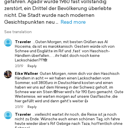
gefahren. Agadir wurde 1960 fast vollständig
zerstört, ein Drittel der Bevölkerung überlebte
nicht. Die Stadt wurde nach modernen
Gesichtspunkten neu
Read more
See translation
Traveler
...Guten Morgen, mit besten Grüßen aus Al
Hoceima, da ist es marokkanisch. Gestern würde ich von
Schnee und Eisglätte im Rif und ,fast‘ von Haschisch-
Händlern überfallen... ...ihr habt doch noch keine
Lackschäden???🙈
2/3/19
Reply
Eike Wallner
Guten Morgen, nimm dich vor den Haschisch
Händlern in acht 👀 wir haben einen Lackschaden vom
Sommer, soll 380Euro in Deutschland kosten und einen
haben wir uns auf dem Hinweg in der Schweiz geholt, im
Schnee war ein Stein 🙈hier wird's für 190 Euro gemacht. Gute
Weiterreise, wir warten morgen auf unsere Gasflasche ,die
hier gefüllt wird und dann geht's weiter 👍
2/3/19
Reply
Traveler
...vielleicht wartet ihr noch, die Reise ist ja noch
nicht zu Ende. Wünsche euch einen schönen Tag, ich fahre
heute wieder über‘s Rif Gebirge nach Taza, hoffentlich ohne