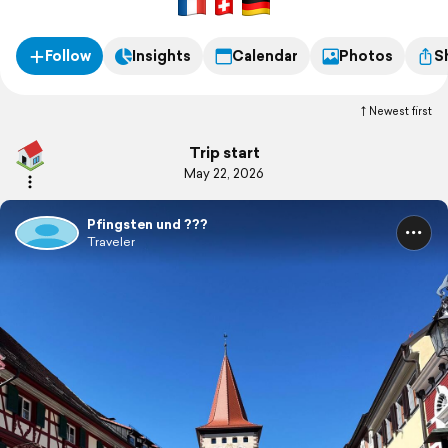
weniger Biobiker. Das spielt keine Rolle, es wird gewartet und
nicht gestresst.
Follow
Insights
Calendar
Photos
S
Newest first
Trip start
May 22, 2026
Pfingsten und ???
Traveler