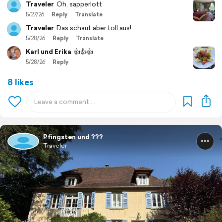
Traveler
Oh, sapperlott
5/27/26
Reply
Translate
Traveler
Das schaut aber toll aus!
5/28/26
Reply
Translate
Karl und Erika
👍👍👍
5/28/26
Reply
8 likes
Pfingsten und ???
Traveler