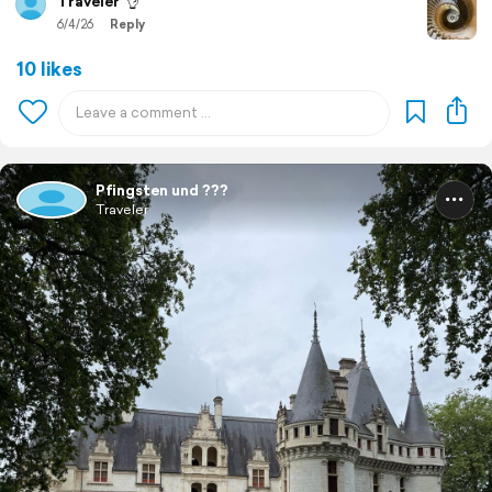
Traveler
👌
6/4/26
Reply
10 likes
Pfingsten und ???
Traveler