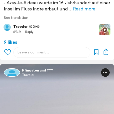
- Azay-le-Rideau wurde im 16. Jahrhundert auf einer
Insel im Fluss Indre erbaut und
Read more
See translation
Traveler
😫😫😫
6/5/26
Reply
9 likes
Pfingsten und ???
Traveler