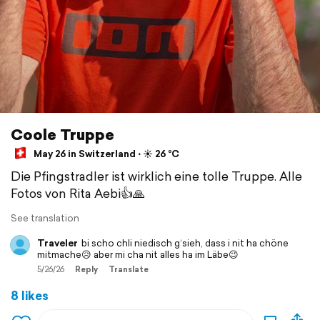
Coole Truppe
May 26 in Switzerland ⋅ ☀️ 26 °C
Die Pfingstradler ist wirklich eine tolle Truppe. Alle
Fotos von Rita Aebi👍🙏
See translation
Traveler
bi scho chli niedisch g‘sieh, dass i nit ha chöne
mitmache😥 aber mi cha nit alles ha im Läbe😉
5/26/26
Reply
Translate
8 likes