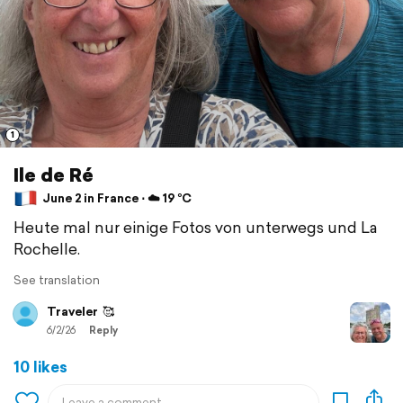
1
Ile de Ré
June 2 in France ⋅ ☁️ 19 °C
Heute mal nur einige Fotos von unterwegs und La
Rochelle.
See translation
Traveler
🥰
6/2/26
Reply
10 likes