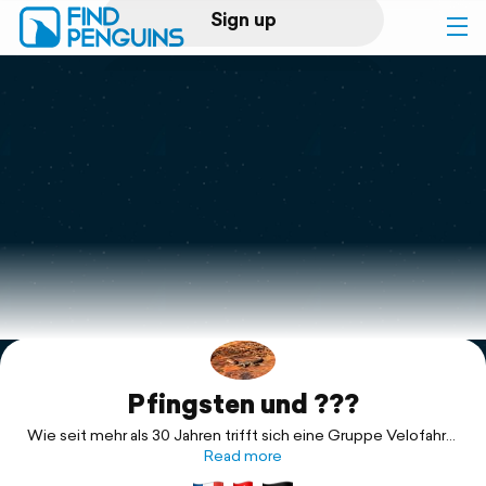
Sign up
Log in
Home
Print a book
Flyover video
Explore
Pfingsten und ???
Support
Wie seit mehr als 30 Jahren trifft sich eine Gruppe Velofahrer
um am Pfingstsonn- und -montag zwei Tage unterwegs zu
Read more
sein. Mit den Jahren wurden es immer mehr E-Biker und