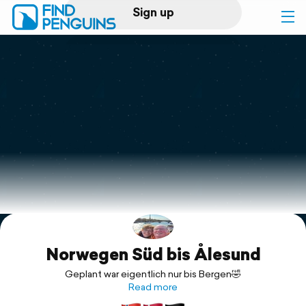
Sign up
Log in
Home
Print a book
Flyover video
Explore
Norwegen Süd bis Ålesund
Support
Geplant war eigentlich nur bis Bergen🤣
Read more