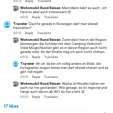
6/8/25
Reply
Translate
Wohnmobil Rund Reisen
Mein Mann liebt es auch…ich
fand es aber auch interessant 🤣
6/9/25
Reply
Translate
Traveler
Dachte gerade in Norwegen darf man überall
freistehen?
6/9/25
Reply
Translate
Wohnmobil Rund Reisen
Zumindest hier in der Region
überwiegen die Schilder mit dem Camping Verboten.
Viele Möglichkeiten gibt es in dieser Region auch nicht
gerade viele. An der Straße mag ich auch nicht stehen…
6/9/25
Reply
Translate
Traveler
Ah ok, da bin ich völlig anders im Bilde, die
Instagramer zeigen immer man darf überall stehen und es
gibt null regeln
6/9/25
Reply
Translate
Wohnmobil Rund Reisen
Weiter im Norden haben wir
auch nur frei gestanden. Wie gesagt, es ist regional und
hängt auch davon ab WO du frei steht 😜
6/9/25
Reply
Translate
17 likes