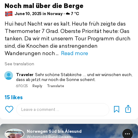
Noch mal über die Berge
June 10, 2025 in Norway ⋅ ☁️ 7 °C
Hui heut Nacht war es kalt. Heute früh zeigte das
Thermometer 7 Grad. Oberste Priorität heute: Gas
tanken. Da wir mit unserem Tour Programm durch
sind, die Knochen die anstrengenden
Wanderungen noch
Read more
See translation
Traveler
Sehr schöne Stabkirche .... und wir wünschen euch,
dass ab jetzt nur noch die Sonne scheint.
6/10/25
Reply
Translate
15 likes
Norwegen Süd bis Ålesund
Wohnmobil Rund Reisen