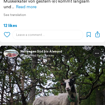
Muskelkater von gestern 🤣) kommt langsam
und
Read more
See translation
12 likes
Norwegen Süd bis Ålesund
Wohnmobil Rund Reisen