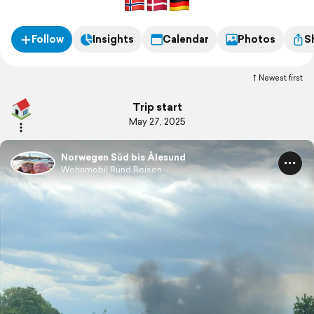
Follow
Insights
Calendar
Photos
S
Newest first
Trip start
May 27, 2025
Norwegen Süd bis Ålesund
Wohnmobil Rund Reisen