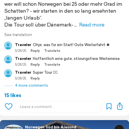
wer will schon Norwegen bei 25 oder mehr Grad im
Schatten? - wir starten in den so lang ersehnten
„langen Urlaub“.
Die Tour soll über Dänemark-
Read more
See translation
Traveler
Ohje, was für ein Start! Gute Weiterfahrt 🍀
5/28/25
Reply
Translate
Traveler
Hoffentlich eine gute, störungsfreie Weiterreise.
5/28/25
Reply
Translate
Traveler
Super Tour 👍🏼
5/28/25
Reply
4 more comments
15 likes
Norwegen Süd bis Ålesund