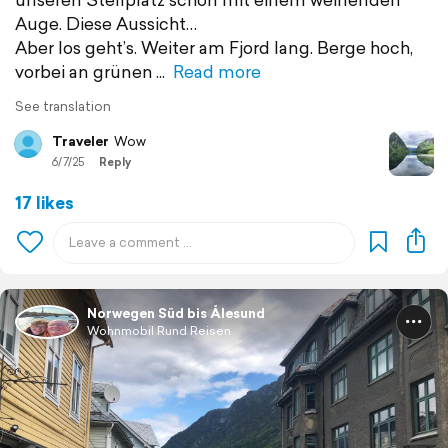
Auge. Diese Aussicht…
Aber los geht’s. Weiter am Fjord lang. Berge hoch,
vorbei an grünen
Read more
See translation
Traveler
Wow
6/7/25
Reply
17 likes
Norwegen Süd bis Ålesund
Wohnmobil Rund Reisen