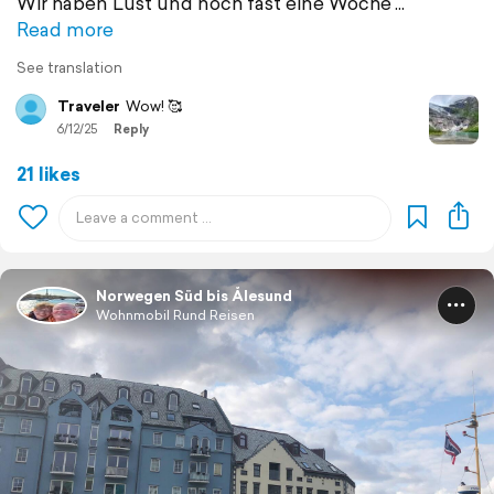
Wir haben Lust und noch fast eine Woche
Read more
See translation
Traveler
Wow! 🥰
6/12/25
Reply
21 likes
Norwegen Süd bis Ålesund
Wohnmobil Rund Reisen