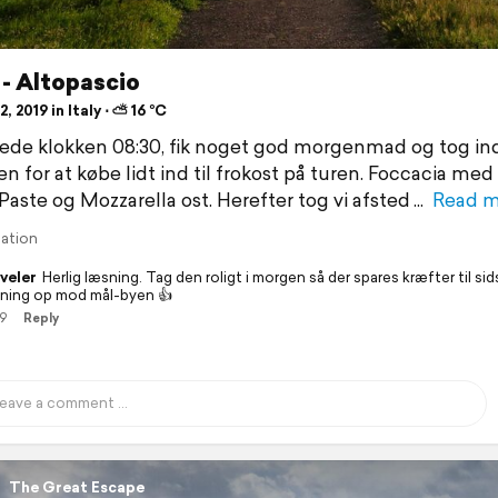
 - Altopascio
, 2019 in Italy ⋅ ⛅ 16 °C
ede klokken 08:30, fik noget god morgenmad og tog ind
n for at købe lidt ind til frokost på turen. Foccacia med
 Paste og Mozzarella ost. Herefter tog vi afsted
Read m
lation
veler
Herlig læsning. Tag den roligt i morgen så der spares kræfter til sid
gning op mod mål-byen 👍
19
Reply
The Great Escape