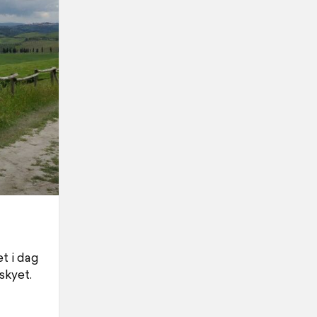
t i dag
skyet.