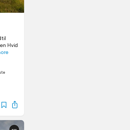
til
 en Hvid
ore
ste