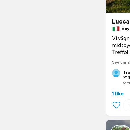
Lucca
May 2
Vi vågn
midtbye
Trøffel
See trans
Tra
sti
5/2/
1 like