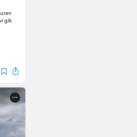
turen
vi gik