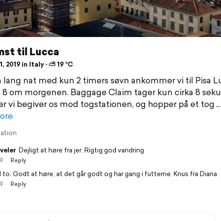
st til Lucca
, 2019 in Italy ⋅ ⛅ 19 °C
n lang nat med kun 2 timers søvn ankommer vi til Pisa L
 8 om morgenen. Baggage Claim tager kun cirka 8 seku
er vi begiver os mod togstationen, og hopper på et tog
ore
lation
veler
Dejligt at høre fra jer. Rigtig god vandring
19
Reply
I to. Godt at høre, at det går godt og har gang i futterne. Knus fra Diana
19
Reply