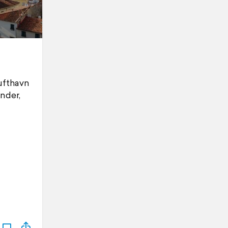
ufthavn
nder,