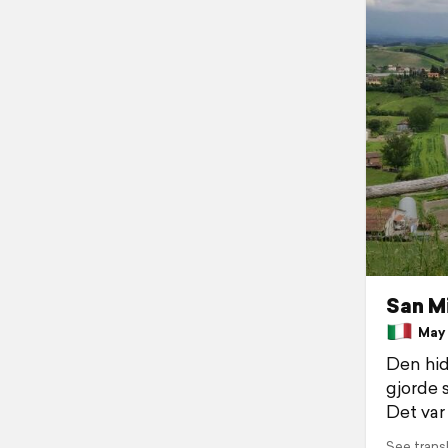
San M
May 4
Den hid
gjorde s
Det var 
See trans