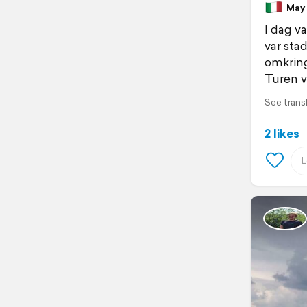
May 3
I dag v
var stad
omkring
Turen va
See trans
2 likes