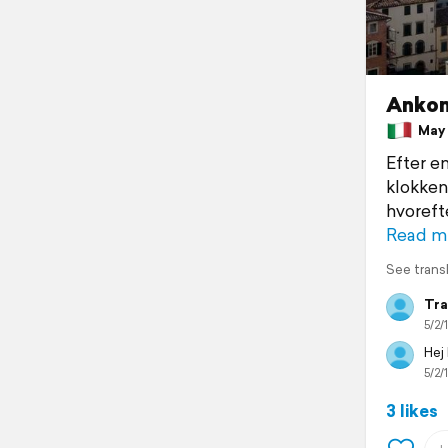
Ankom
May 1
Efter e
klokken
hvoreft
Read m
See trans
Tra
5/2/
Hej 
5/2/
3 likes