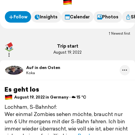
Inclusive vollen Zügen und Verspätung?
Man wird es sehen...
Follow
Insights
Calendar
Photos
S
Newest first
Trip start
August 19, 2022
Auf in den Osten
Koka
Es geht los
August 19, 2022 in Germany ⋅ ☁️ 15 °C
Lochham, S-Bahnhof:
Wer einmal Zombies sehen möchte, braucht nur
um 6 Uhr morgens mit der S-Bahn fahren. Ich bin
immer wieder überrascht, wie voll sie ist, aber nicht