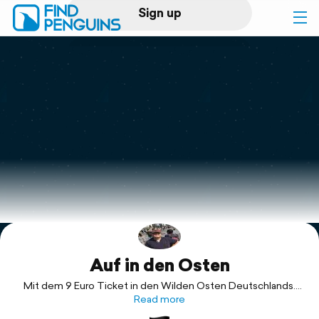
Sign up
Log in
Home
Print a book
Flyover video
Explore
Auf in den Osten
Support
Mit dem 9 Euro Ticket in den Wilden Osten Deutschlands.
Weimar, Jena, Görlitz, Dresden.
Read more
Abstecher nach Polen?