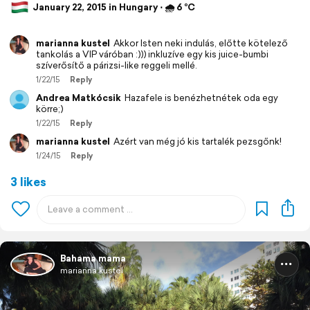
January 22, 2015 in Hungary ⋅ 🌧 6 °C
marianna kustel
Akkor Isten neki indulás, előtte kötelező
tankolás a VIP váróban :))) inkluzíve egy kis juice-bumbi
szíverősítő a párizsi-like reggeli mellé.
1/22/15
Reply
Andrea Matkócsik
Hazafele is benézhetnétek oda egy
körre;)
1/22/15
Reply
marianna kustel
Azért van még jó kis tartalék pezsgőnk!
1/24/15
Reply
3 likes
Bahama mama
marianna kustel