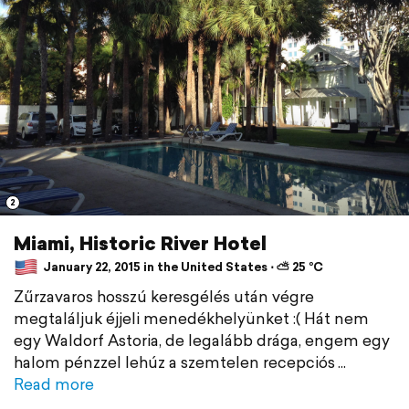
2
Miami, Historic River Hotel
January 22, 2015 in the United States ⋅ ⛅ 25 °C
Zűrzavaros hosszú keresgélés után végre
megtaláljuk éjjeli menedékhelyünket :( Hát nem
egy Waldorf Astoria, de legalább drága, engem egy
halom pénzzel lehúz a szemtelen recepciós
Read more