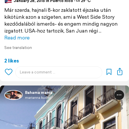
January 28, 2015 in Puerto Rico ⋅ ⛅ 29 °C
Már szerda, hajnali 8-kor zaklatott éjszaka után
kikötünk azon a szigeten, ami a West Side Story
kezdődalából ismerős- és engem mindig nagyon
izgatott. USA-hoz tartozik, San Juan régi
Read more
See translation
2 likes
Bahama mama
marianna kustel