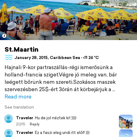
2
St.Maartin
January 28, 2015, Caribbean Sea ⋅ ⛅ 26 °C
Hajnali 9-kor partraszállás-régi ismerősünk a
holland-francia sziget.Végre jó meleg van, bár
leégett bőrünk nem szereti.Szokásos maszek
szervezésben 25$-ért 3órán át körbejárjuk a
Read more
See translation
Traveler
Hu de jol néztek ki!:))))
2/2/15
Reply
Traveler
Ez a faszi eleg undi itt elől!:)))