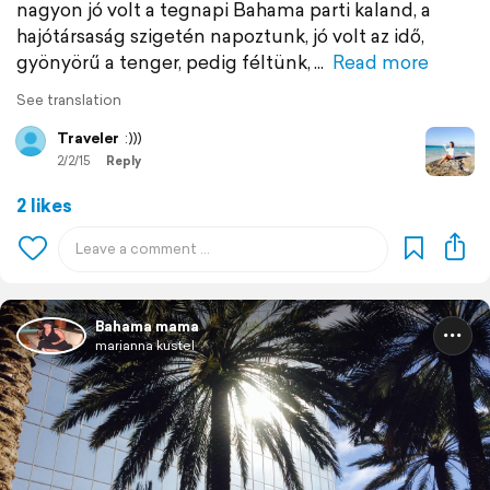
nagyon jó volt a tegnapi Bahama parti kaland, a
hajótársaság szigetén napoztunk, jó volt az idő,
gyönyörű a tenger, pedig féltünk,
Read more
See translation
Traveler
:)))
2/2/15
Reply
2 likes
Bahama mama
marianna kustel