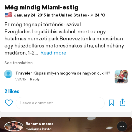
Még mindig Miami-estig
January 24, 2015 in the United States ⋅ ☀️ 24 °C
Ez még tegnapi történés- szóval
Everglades.Legalábbis valahol, mert ez egy
hatalmas nemzeti park.Beneveztünk a mocsárban
egy húszdolláros motorcsónakos útra, ahol néhány
madáron, 1-2
Read more
See translation
Traveler
Kispasi milyen mogorva de nagyon cuki!!!!?
1/24/15
Reply
2 likes
Bahama mama
marianna kustel