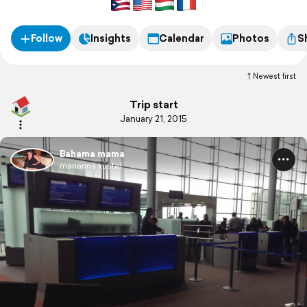
Follow
Insights
Calendar
Photos
S
Newest first
Trip start
January 21, 2015
Bahama mama
marianna kustel