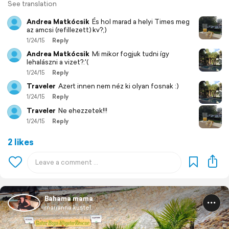
See translation
Andrea Matkócsik
És hol marad a helyi Times meg
az amcsi (refillezett) kv?;)
1/24/15
Reply
Andrea Matkócsik
Mi mikor fogjuk tudni így
lehalászni a vizet?:'(
1/24/15
Reply
Traveler
Azert innen nem néz ki olyan fosnak :)
1/24/15
Reply
Traveler
Ne ehezzetek!!!
1/24/15
Reply
2 likes
Bahama mama
marianna kustel