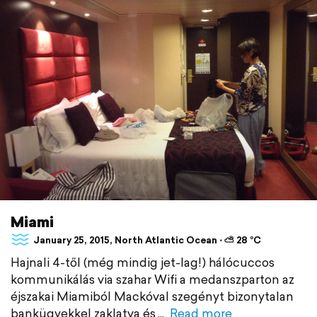
Miami
January 25, 2015, North Atlantic Ocean ⋅ ⛅ 28 °C
Hajnali 4-től (még mindig jet-lag!) hálócuccos
kommunikálás via szahar Wifi a medanszparton az
éjszakai Miamiból Mackóval szegényt bizonytalan
bankügyekkel zaklatva és
Read more