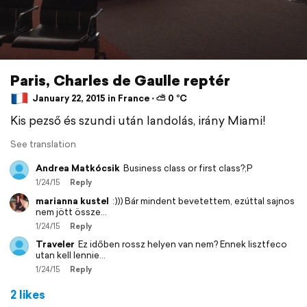
Paris, Charles de Gaulle reptér
January 22, 2015 in France ⋅ ⛅ 0 °C
Kis pezső és szundi után landolás, irány Miami!
See translation
Andrea Matkócsik
Business class or first class?;P
1/24/15
Reply
marianna kustel
:))) Bár mindent bevetettem, ezúttal sajnos
nem jött össze...
1/24/15
Reply
Traveler
Ez időben rossz helyen van nem? Ennek lisztfeco
utan kell lennie...
1/24/15
Reply
2 likes