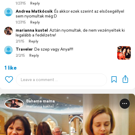
1/27/15
Reply
Andrea Matkócsik
És akkor ezek szerint az elsősegéllyel
sem nyomultak még:D
1/27/15
Reply
marianna kustel
Aztán nyomultak, de nem vezényeltek ki
legalább a fedélzetre!
2/1/15
Reply
Traveler
De szep vagy Anya!!!!
2/2/15
Reply
1 like
Bahama mama
marianna kustel