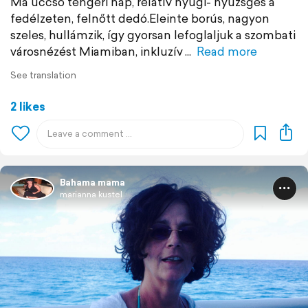
Ma uccsó tengeri nap, relatív nyugi- nyüzsgés a
fedélzeten, felnőtt dedó.Eleinte borús, nagyon
szeles, hullámzik, így gyorsan lefoglaljuk a szombati
városnézést Miamiban, inkluzív
Read more
See translation
2 likes
Bahama mama
marianna kustel