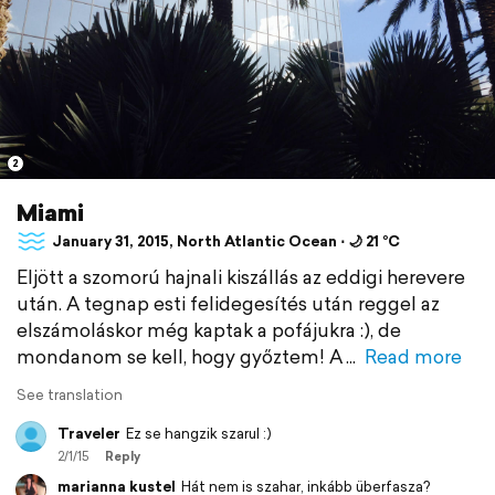
2
Miami
January 31, 2015, North Atlantic Ocean ⋅ 🌙 21 °C
Eljött a szomorú hajnali kiszállás az eddigi herevere
után. A tegnap esti felidegesítés után reggel az
elszámoláskor még kaptak a pofájukra :), de
mondanom se kell, hogy győztem! A
Read more
See translation
Traveler
Ez se hangzik szarul :)
2/1/15
Reply
marianna kustel
Hát nem is szahar, inkább überfasza?