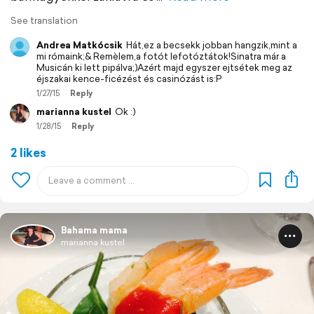
See translation
Andrea Matkócsik
Hát,ez a becsekk jobban hangzik,mint a
mi rómaink;& Remèlem,a fotót lefotóztátok!Sinatra már a
Musicán ki lett pipálva;)Azért majd egyszer ejtsétek meg az
éjszakai kence-ficézést és casinózást is:P
1/27/15
Reply
marianna kustel
Ok :)
1/28/15
Reply
2 likes
Bahama mama
marianna kustel