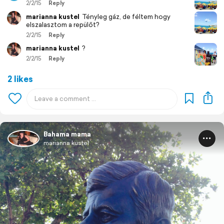
2/2/15
Reply
marianna kustel
Tényleg gáz, de féltem hogy
elszalasztom a repülőt?
2/2/15
Reply
marianna kustel
?
2/2/15
Reply
2 likes
Bahama mama
marianna kustel