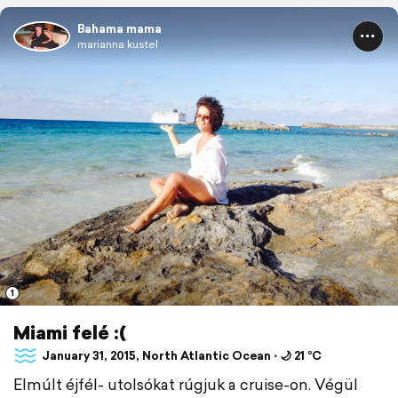
Bahama mama
marianna kustel
1
Miami felé :(
January 31, 2015, North Atlantic Ocean ⋅ 🌙 21 °C
Elmúlt éjfél- utolsókat rúgjuk a cruise-on. Végül