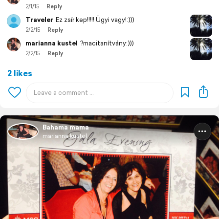
2/1/15
Reply
Traveler
Ez zsír kep!!!!! Ügyi vagy!:)))
2/2/15
Reply
marianna kustel
?macitanítvány:)))
2/2/15
Reply
2 likes
Bahama mama
marianna kustel