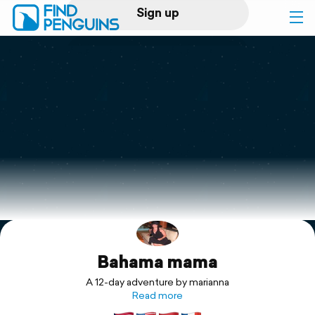
Sign up
Log in
Home
Print a book
Flyover video
Explore
Bahama mama
Support
A 12-day adventure by marianna
Read more