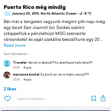
Puerto Rico még mindig
January 30, 2015, North Atlantic Ocean ⋅ 🌙 -8 °C
Bár már a tengeren vagyunk megint-pihi nap-még
egy kicsit San Juanról (is). Szokás szerint
szkippeltük a pénzlehúzó MSC szervezte
városnézést és saját szakállra beszálltunk egy 20
Read more
See translation
Traveler
Ide en is akarok!!! Ez uberfasza hely lehet!!!
2/1/15
Reply
marianna kustel
Ez pont az, én is máris vissza???
2/1/15
Reply
2 likes