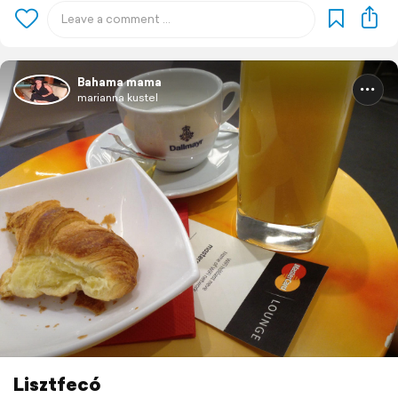
Bahama mama
marianna kustel
Lisztfecó