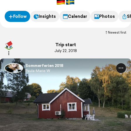
Follow
Insights
Calendar
Photos
S
Newest first
Trip start
July 22, 2018
Sommerferien 2018
Paula-Marie W