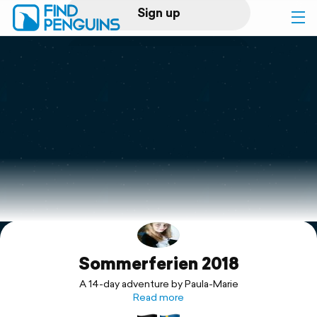
Sign up
Log in
Home
Print a book
Flyover video
Explore
Sommerferien 2018
Support
A 14-day adventure by Paula-Marie
Read more