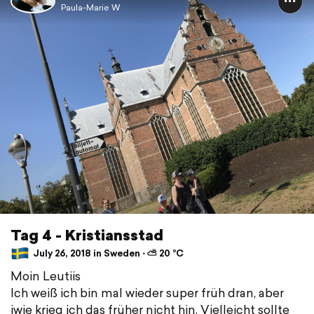
Paula-Marie W
Tag 4 - Kristiansstad
July 26, 2018 in Sweden ⋅ ⛅ 20 °C
Moin Leutiis
Ich weiß ich bin mal wieder super früh dran, aber
iwie krieg ich das früher nicht hin. Vielleicht sollte