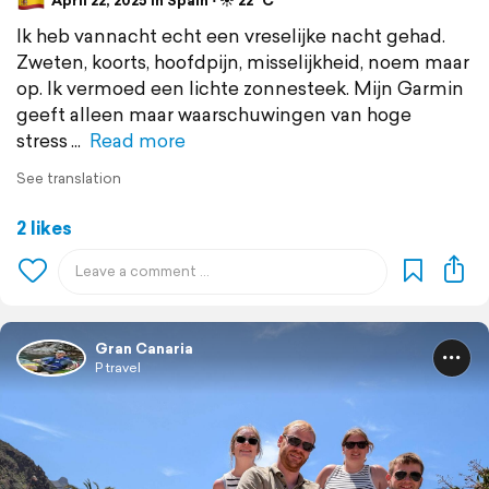
April 22, 2025 in Spain ⋅ ☀️ 22 °C
Ik heb vannacht echt een vreselijke nacht gehad.
Zweten, koorts, hoofdpijn, misselijkheid, noem maar
op. Ik vermoed een lichte zonnesteek. Mijn Garmin
geeft alleen maar waarschuwingen van hoge
stress
Read more
See translation
2 likes
Gran Canaria
P travel