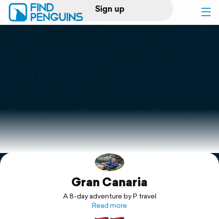
Sign up
Log in
Home
Print a book
Flyover video
Explore
Gran Canaria
Support
A 8-day adventure by P travel
Read more