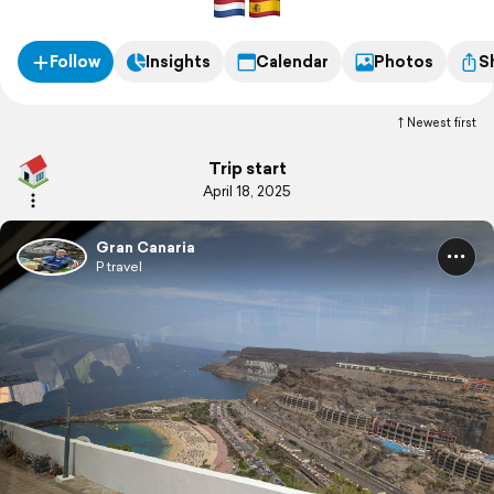
Follow
Insights
Calendar
Photos
S
Newest first
Trip start
April 18, 2025
Gran Canaria
P travel