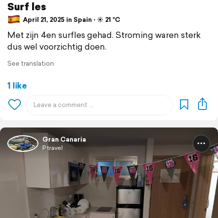
Surf les
April 21, 2025 in Spain ⋅ ☀️ 21 °C
Met zijn 4en surfles gehad. Stroming waren sterk
dus wel voorzichtig doen.
See translation
1 like
Gran Canaria
P travel