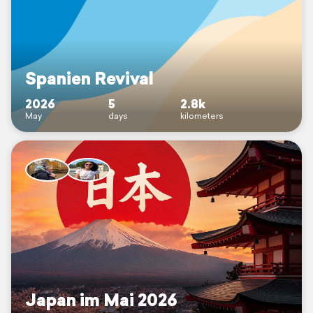
Spanien Revival
2026
5
2.8k
May
days
kilometers
Japan im Mai 2026