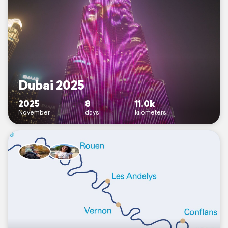
Dubai 2025
2025
8
11.0k
November
days
kilometers