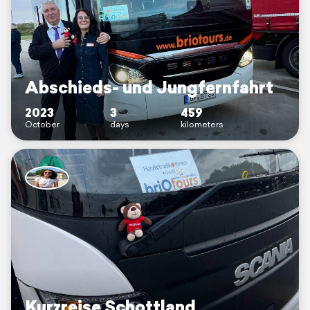
Abschieds- und Jungfernfahrt
2023
3
459
October
days
kilometers
Kurzreise Schottland