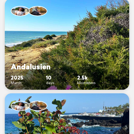
Andalusien
2025
10
2.5k
March
days
kilometers