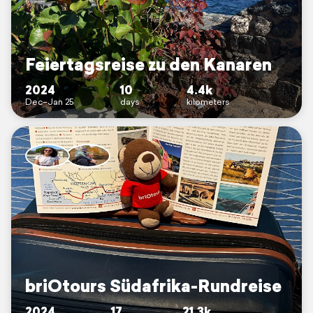
Feiertagsreise zu den Kanaren
2024
10
4.4k
Dec–Jan 25
days
kilometers
briOtours Südafrika-Rundreise
2024
17
21.3k