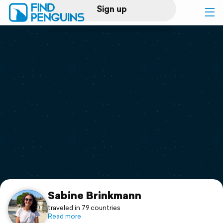
Sign up
Log in
Home
Print a book
Flyover video
Explore
Support
Sabine Brinkmann
traveled in 79 countries
Read more