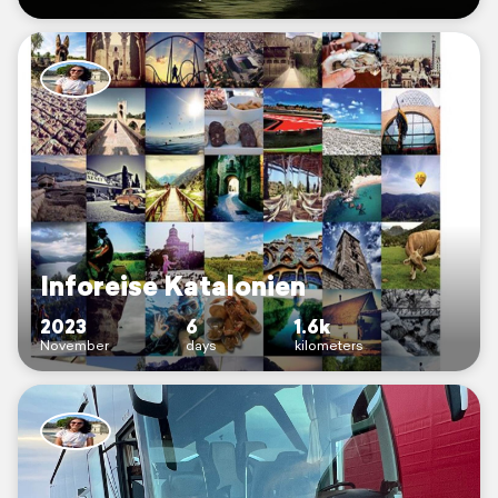
Inforeise Katalonien
2023
6
1.6k
November
days
kilometers