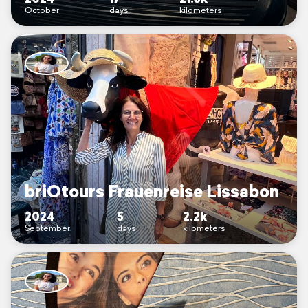
October
days
kilometers
briOtours Frauenreise Lissabon
2024
5
2.2k
September
days
kilometers