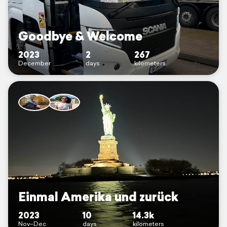
Goodbye & Welcome
2023
2
267
December
days
kilometers
Einmal Amerika und zurück
2023
10
14.3k
Nov–Dec
days
kilometers