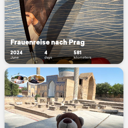
Frauenreise nach Prag
2024
4
581
June
days
kilometers