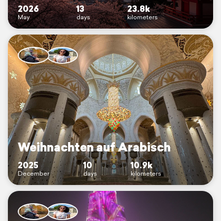
2026
13
23.8k
May
days
kilometers
Weihnachten auf Arabisch
2025
10
10.9k
December
days
kilometers