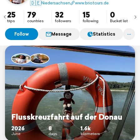
🇩🇪
Niedersachsen
www.briotours.de
25
79
32
15
0
trips
countries
followers
following
Bucket list
Follow
Message
Statistics
Flusskreuzfahrt auf der Donau
2026
8
1.6k
June
days
kilometers