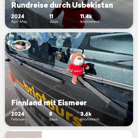
Rundreise durch Usbekistan
2024
11
11.4k
Apr–May
days
kilometers
Finnland mit Eismeer
2024
8
3.6k
February
days
kilometers