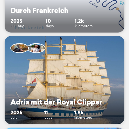
Durch Frankreich
2025
10
1.2k
Jul–Aug
days
kilometers
Adria mit der Royal Clipper
2025
11
1.9k
July
days
kilometers