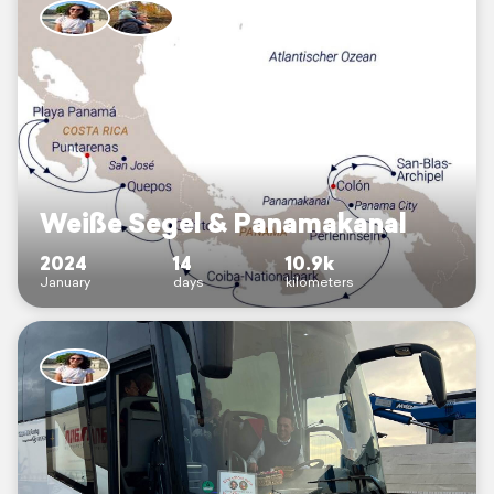
Weiße Segel & Panamakanal
2024
14
10.9k
January
days
kilometers