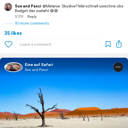
Sue and Pasci
@Melanie: Skydive? Mal schnell usrechne obs
Budget das zuelaht 😅😅
3/7/19
Reply
10 more comments
35 likes
Eine auf Safari
Sue and Pasci