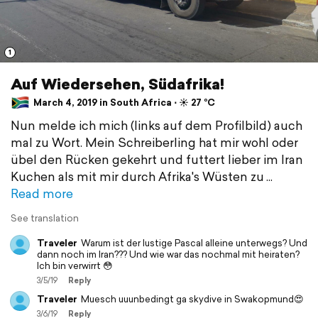
1
Auf Wiedersehen, Südafrika!
March 4, 2019 in South Africa ⋅ ☀️ 27 °C
Nun melde ich mich (links auf dem Profilbild) auch
mal zu Wort. Mein Schreiberling hat mir wohl oder
übel den Rücken gekehrt und futtert lieber im Iran
Kuchen als mit mir durch Afrika's Wüsten zu
Read more
See translation
Traveler
Warum ist der lustige Pascal alleine unterwegs? Und
dann noch im Iran??? Und wie war das nochmal mit heiraten?
Ich bin verwirrt 😳
3/5/19
Reply
Traveler
Muesch uuunbedingt ga skydive in Swakopmund😍
3/6/19
Reply