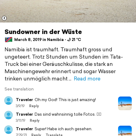
2
Sundowner in der Wüste
March 8, 2019 in Namibia ⋅ 🌙 21 °C
Namibia ist traumhaft. Traumhaft gross und
ungeteert. Trotz Stunden um Stunden im Tata-
Truck bei einer Geräuschkulisse, die stark an
Maschinengewehr erinnert und sogar Wasser
trinken unmöglich macht
Read more
See translation
Traveler
Oh my God! This is just amazing!
3/9/19
Reply
Traveler
Das sind wahnsinnig tolle Fotos. 👍🏼
3/11/19
Reply
Traveler
Super! Habe ich auch gesehen.
7/29/23
Reply
Translate