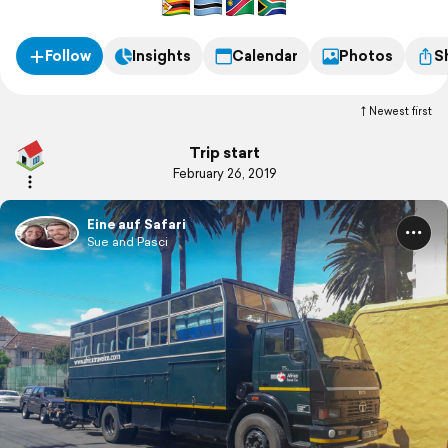
Follow
Insights
Calendar
Photos
S
Newest first
Trip start
February 26, 2019
Eine auf Safari
Sue and Pasci