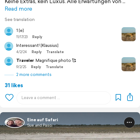
Keine Extras, kein Luxus. Alle Erwartungen von
Read more
See translation
1 [e]
11/17/23
Reply
Interessant! [Klausius]
4/2/24
Reply
Translate
Traveler
Magnifique photo 🥰
9/2/25
Reply
Translate
2 more comments
31 likes
Eine auf Safari
Sue and Pasci