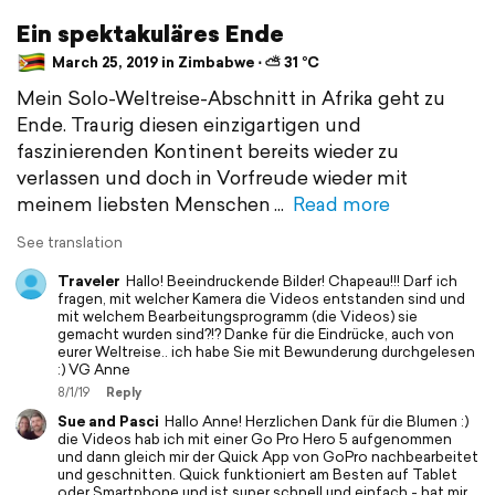
Ein spektakuläres Ende
March 25, 2019 in Zimbabwe ⋅ ⛅ 31 °C
Mein Solo-Weltreise-Abschnitt in Afrika geht zu
Ende. Traurig diesen einzigartigen und
faszinierenden Kontinent bereits wieder zu
verlassen und doch in Vorfreude wieder mit
meinem liebsten Menschen
Read more
See translation
Traveler
Hallo! Beeindruckende Bilder! Chapeau!!! Darf ich
fragen, mit welcher Kamera die Videos entstanden sind und
mit welchem Bearbeitungsprogramm (die Videos) sie
gemacht wurden sind?!? Danke für die Eindrücke, auch von
eurer Weltreise.. ich habe Sie mit Bewunderung durchgelesen
:) VG Anne
8/1/19
Reply
Sue and Pasci
Hallo Anne! Herzlichen Dank für die Blumen :)
die Videos hab ich mit einer Go Pro Hero 5 aufgenommen
und dann gleich mir der Quick App von GoPro nachbearbeitet
und geschnitten. Quick funktioniert am Besten auf Tablet
oder Smartphone und ist super schnell und einfach - hat mir