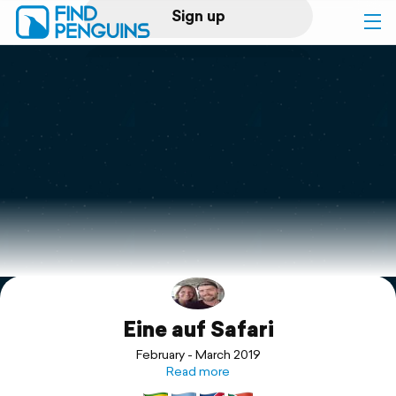
Sign up
Log in
Home
Print a book
Flyover video
Explore
Eine auf Safari
Support
February - March 2019
Read more