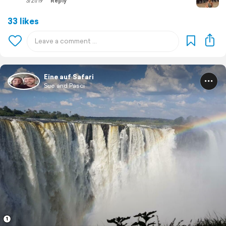
3/21/19
Reply
33 likes
Eine auf Safari
Sue and Pasci
1