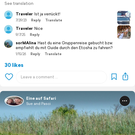
See translation
Traveler
Ist ja verrückt!
7/29/23
Reply
Translate
Traveler
Nice
9/7/25
Reply
sorMAlina
Hast du eine Gruppenreise gebucht bzw.
empfiehlt du mit Guide durch den Etosha zu fahren?
1/15/26
Reply
Translate
30 likes
Eine auf Safari
Sue and Pasci