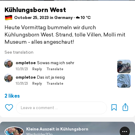
Kühlungsborn West
October 25, 2023 in Germany ⋅ ☁️ 10 °C
Heute Vormittag bummeln wir durch
Kühlungsborn West. Strand, tolle Villen, Molli mit
Museum - alles angeschaut!
See translation
ompletoe
Sowas mag ich sehr
10/31/23
Reply
Translate
ompletoe
Das ist ja riesig
10/31/23
Reply
Translate
2 likes
Kleine Auszeit in Kühlungsborn
Wacholder2Go