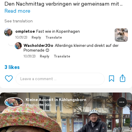
Den Nachmittag verbringen wir gemeinsam mit
Read more
See translation
ompletoe
Fast wie in Kopenhagen
10/31/23
Reply
Translate
Wacholder2Go
Allerdings kleiner und direkt auf der
Promenade 😊
10/31/23
Reply
Translate
3 likes
Kleine Auszeit in Kühlungsborn
Wacholder2Go