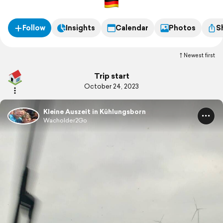
Follow
Insights
Calendar
Photos
S
Newest first
Trip start
October 24, 2023
Kleine Auszeit in Kühlungsborn
Wacholder2Go