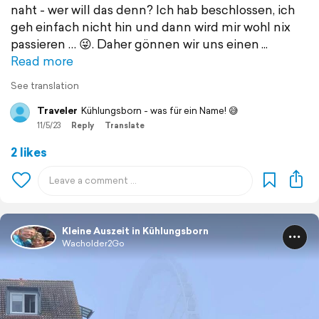
naht - wer will das denn? Ich hab beschlossen, ich
geh einfach nicht hin und dann wird mir wohl nix
passieren … 😜. Daher gönnen wir uns einen
Read more
See translation
Traveler
Kühlungsborn - was für ein Name! 😅
11/5/23
Reply
Translate
2 likes
Kleine Auszeit in Kühlungsborn
Wacholder2Go