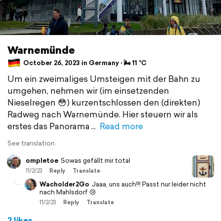
Warnemünde
October 26, 2023 in Germany ⋅ 🌬 11 °C
Um ein zweimaliges Umsteigen mit der Bahn zu
umgehen, nehmen wir (im einsetzenden
Nieselregen 😳) kurzentschlossen den (direkten)
Radweg nach Warnemünde. Hier steuern wir als
erstes das Panorama
Read more
See translation
ompletoe
Sowas gefällt mir total
11/2/23
Reply
Translate
Wacholder2Go
Jaaa, uns auch!!! Passt nur leider nicht
nach Mahlsdorf 😢
11/2/23
Reply
Translate
2 likes