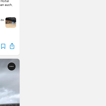
 Hotel
man auch,
 zu