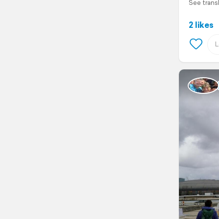
See trans
2 likes