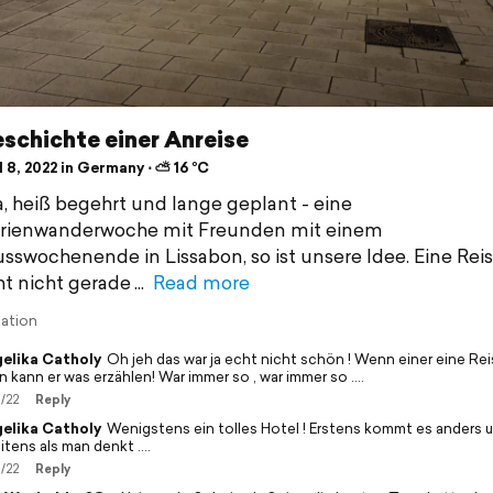
schichte einer Anreise
 8, 2022 in Germany ⋅ ⛅ 16 °C
, heiß begehrt und lange geplant - eine
erienwanderwoche mit Freunden mit einem
sswochenende in Lissabon, so ist unsere Idee. Eine Reis
cht nicht gerade
Read more
lation
elika Catholy
Oh jeh das war ja echt nicht schön ! Wenn einer eine Rei
n kann er was erzählen! War immer so , war immer so ….
/22
Reply
elika Catholy
Wenigstens ein tolles Hotel ! Erstens kommt es anders 
itens als man denkt ….
/22
Reply