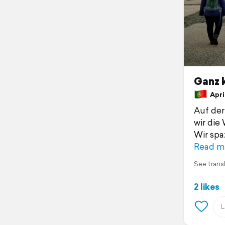
Ganz 
April
Auf der
wir die 
Wir spa
Read m
See trans
2 likes