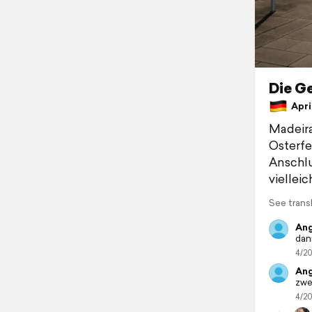
Die Ge
April
Madeira
Osterf
Anschlu
viellei
See trans
Ang
dan
4/20
Ang
zwe
4/20