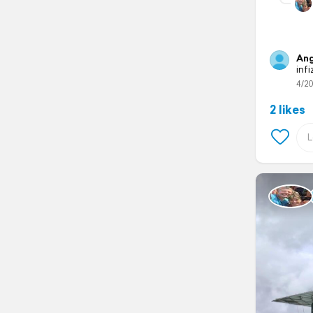
Ang
inf
4/20
2 likes