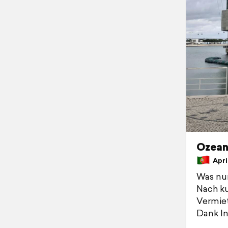
Ozea
April
Was nun 
Nach ku
Vermiet
Dank In