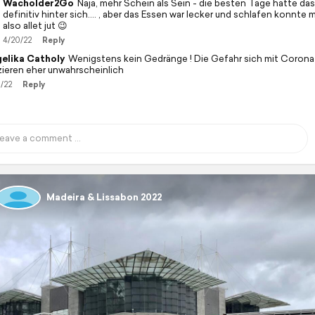
Wacholder2Go
Naja, mehr Schein als Sein - die besten Tage hatte das
definitiv hinter sich…. , aber das Essen war lecker und schlafen konnte 
also allet jut 😉
4/20/22
Reply
elika Catholy
Wenigstens kein Gedränge ! Die Gefahr sich mit Corona
izieren eher unwahrscheinlich
/22
Reply
Madeira & Lissabon 2022