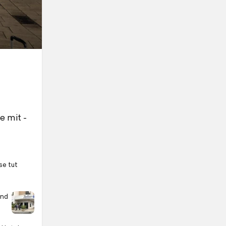
e mit -
se tut
und