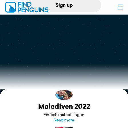
Sign up
Log in
Home
Print a book
Flyover video
Explore
Malediven 2022
Support
Einfach mal abhängen
Read more