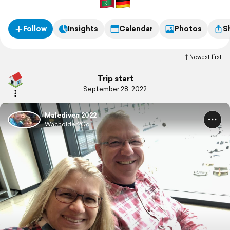
Follow
Insights
Calendar
Photos
S
Newest first
Trip start
September 28, 2022
Malediven 2022
Wacholder2Go