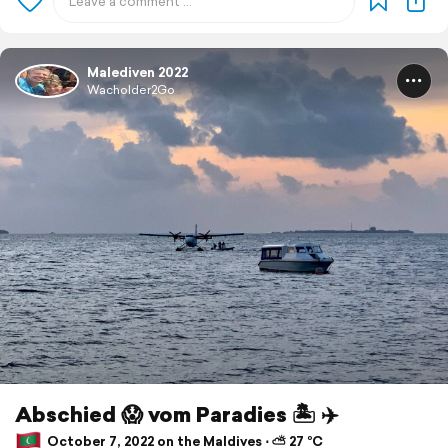
Malediven 2022
Wacholder2Go
Abschied 😱 vom Paradies 🏝️ ✈️
October 7, 2022 on the Maldives ⋅ ⛅ 27 °C