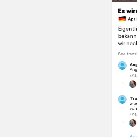
Es wir
April
Eigentl
bekannt
wir noc
See trans
Ang
Ang
4/14
Tra
wie
von
4/14
4 m