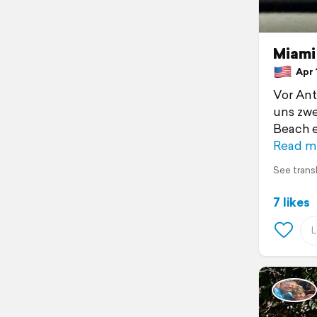
Miami 
Apr 1
Vor Ant
uns zwe
Beach e
Read m
See trans
7 likes