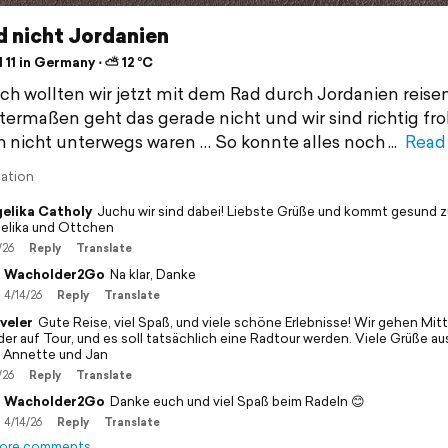
d nicht Jordanien
 11 in Germany ⋅ ⛅ 12 °C
ich wollten wir jetzt mit dem Rad durch Jordanien reisen
ermaßen geht das gerade nicht und wir sind richtig fro
h nicht unterwegs waren … So konnte alles noch
Read
lation
elika Catholy
Juchu wir sind dabei! Liebste Grüße und kommt gesund z
elika und Ottchen
/26
Reply
Translate
Wacholder2Go
Na klar, Danke
4/14/26
Reply
Translate
veler
Gute Reise, viel Spaß, und viele schöne Erlebnisse! Wir gehen Mit
der auf Tour, und es soll tatsächlich eine Radtour werden. Viele Grüße a
 Annette und Jan
/26
Reply
Translate
Wacholder2Go
Danke euch und viel Spaß beim Radeln 😊
4/14/26
Reply
Translate
ore comments