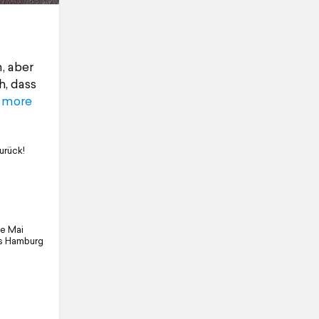
, aber
h, dass
 more
urück!
te Mai
us Hamburg