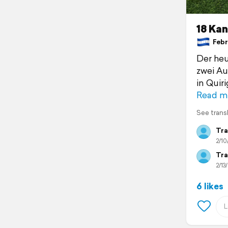
18 Ka
Febru
Der heu
zwei Au
in Quir
Read m
See trans
Tra
2/10
Tra
2/13
6 likes