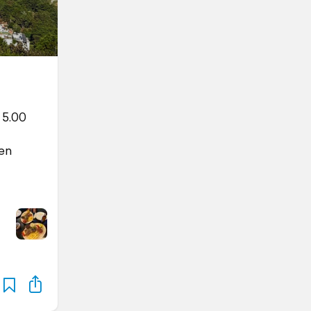
 5.00
sen