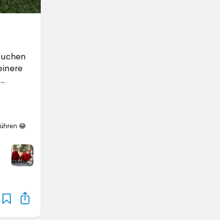
esuchen
einere
führen 😂