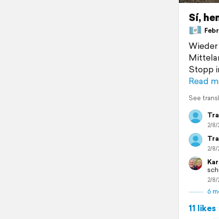
Sí, h
Febru
Wieder 
Mittela
Stopp i
Read m
See trans
Tra
2/8/
Tra
2/8/
Kar
sch
2/8/
6 m
11 likes