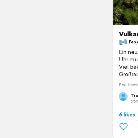
Vulkan
Feb 8
Ein neu
Uhr mun
Viel be
Großra
See trans
Tra
2/9/
6 likes