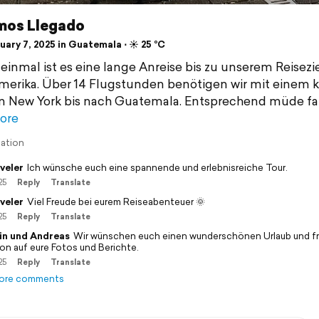
emos Llegado
ary 7, 2025 in Guatemala ⋅ ☀️ 25 °C
einmal ist es eine lange Anreise bis zu unserem Reisezie
merika. Über 14 Flugstunden benötigen wir mit einem 
n New York bis nach Guatemala. Entsprechend müde fa
ore
lation
veler
Ich wünsche euch eine spannende und erlebnisreiche Tour.
25
Reply
Translate
veler
Viel Freude bei eurem Reiseabenteuer 🌞
25
Reply
Translate
in und Andreas
Wir wünschen euch einen wunderschönen Urlaub und f
on auf eure Fotos und Berichte.
25
Reply
Translate
ore comments