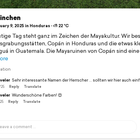
ninchen
ary 9, 2025 in Honduras ⋅ ⛅ 22 °C
tige Tag steht ganz im Zeichen der Mayakultur. Wir b
sgrabungsstätten, Copán in Honduras und die etwas kl
iguá in Guatemala. Die Mayaruinen von Copán sind eine
ore
lation
veler
Sehr interessante Namen der Herrscher … sollten wir hier auch ein
/25
Reply
Translate
veler
Wunderschöne Farben! 😍
/25
Reply
Translate