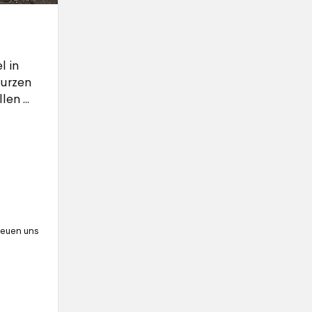
l in
kurzen
llen
reuen uns