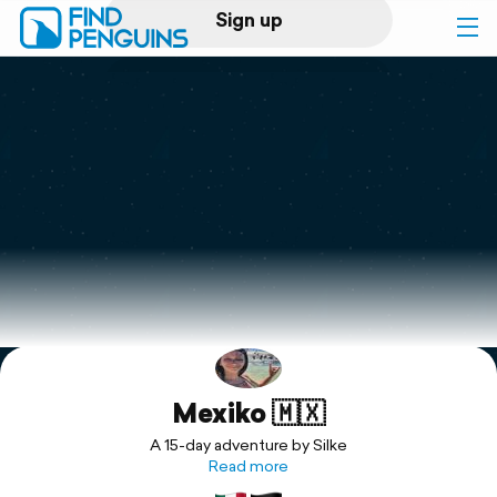
Sign up
Log in
Home
Print a book
Flyover video
Explore
Mexiko 🇲🇽
Support
A 15-day adventure by Silke
Read more