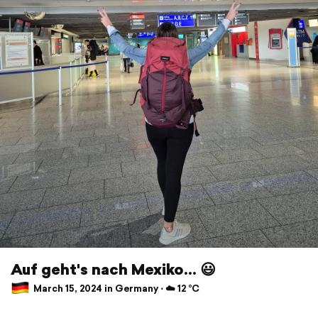
Auf geht's nach Mexiko... 😃
March 15, 2024 in Germany ⋅ ☁️ 12 °C