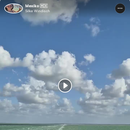
Mexiko 🇲🇽
Silke Windisch