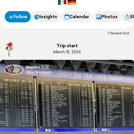
Follow
Insights
Calendar
Photos
S
Newest first
Trip start
March 15, 2024
Mexiko 🇲🇽
Silke Windisch