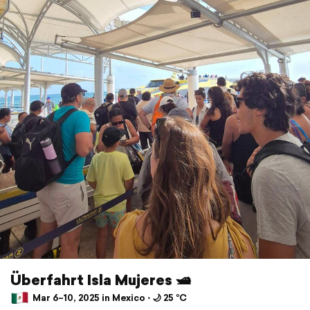
Überfahrt Isla Mujeres 🛥️
Mar 6–10, 2025 in Mexico ⋅ 🌙 25 °C