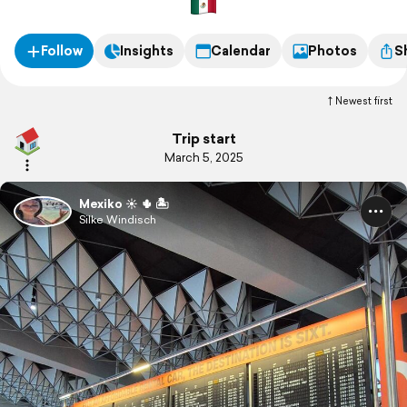
Tulum
Follow
Insights
Calendar
Photos
S
Newest first
Trip start
March 5, 2025
Mexiko ☀️ 🌵 🏝️
Silke Windisch