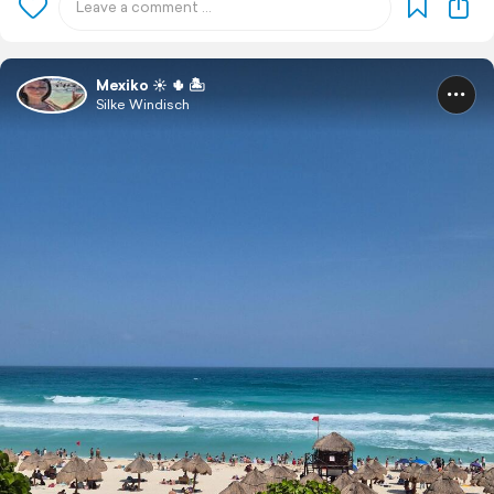
Mexiko ☀️ 🌵 🏝️
Silke Windisch