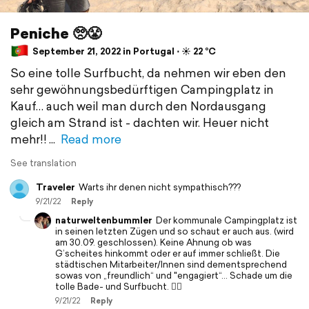
Peniche 🥺😤
September 21, 2022 in Portugal ⋅ ☀️ 22 °C
So eine tolle Surfbucht, da nehmen wir eben den
sehr gewöhnungsbedürftigen Campingplatz in
Kauf… auch weil man durch den Nordausgang
gleich am Strand ist - dachten wir. Heuer nicht
mehr!!
Read more
See translation
Traveler
Warts ihr denen nicht sympathisch???
9/21/22
Reply
naturweltenbummler
Der kommunale Campingplatz ist
in seinen letzten Zügen und so schaut er auch aus. (wird
am 30.09. geschlossen). Keine Ahnung ob was
G’scheites hinkommt oder er auf immer schließt. Die
städtischen Mitarbeiter/Innen sind dementsprechend
sowas von „freundlich“ und "engagiert“… Schade um die
tolle Bade- und Surfbucht. 🤷‍♀️
9/21/22
Reply