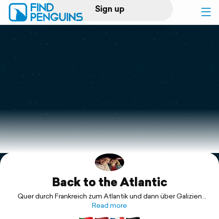
Sign up
Log in
Home
Print a book
Flyover video
Explore
Back to the Atlantic
Support
Quer durch Frankreich zum Atlantik und dann über Galizien
nach Portugal … so ist unser Plan. Schau ma mal! 😎🚍
Read more