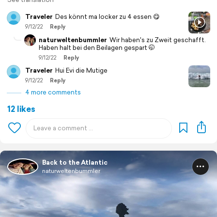
Traveler
Des könnt ma locker zu 4 essen 😋
9/12/22
Reply
naturweltenbummler
Wir haben's zu Zweit geschafft.
Haben halt bei den Beilagen gespart 🤭
9/12/22
Reply
Traveler
Hui Evi die Mutige
9/12/22
Reply
4 more comments
12 likes
Back to the Atlantic
naturweltenbummler