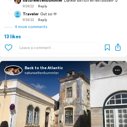
naturweltenbummler
Danke! Bin ich eh ein bisserl! ☺️
9/24/22
Reply
Traveler
Gut so 🫶
9/24/22
Reply
4 more comments
13 likes
Back to the Atlantic
naturweltenbummler