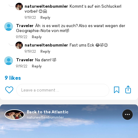
naturweltenbummler
Kommt‘s auf ein Schluckerl
vorbei! 😊🤗
9/19/22
Reply
Traveler
Äh: is es weit zu euch? Also es warat wegen der
Geographie-Note von mir🤣
9/19/22
Reply
naturweltenbummler
Fast ums Eck 😂🤣😉
9/19/22
Reply
Traveler
Na dann! 🤣
9/19/22
Reply
9 likes
Back to the Atlantic
naturweltenbummler