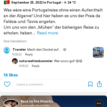
September 25, 2022 in Portugal ⋅ ☀️ 24 °C
Was wäre eine Portugalreise ohne einen Aufenthalt
an der Algarve! Und hier haben es uns der Praia da
Falésia und Tavira angetan.
Um uns von den „Mühen“ der bisherigen Reise zu
erholen, haben
Read more
See translation
Traveler
Mach den Deckel auf …. 😜
9/25/22
Reply
naturweltenbummler
War sooo gut! 😋😋
9/25/22
Reply
16 likes
Back to the Atlantic
naturweltenbummler