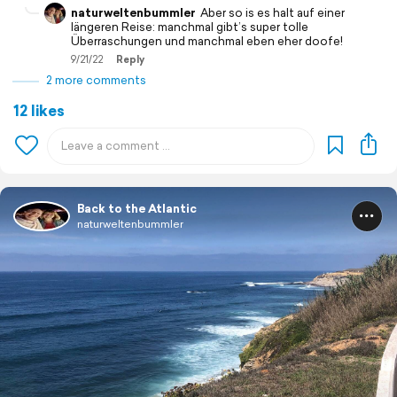
naturweltenbummler
Aber so is es halt auf einer
längeren Reise: manchmal gibt’s super tolle
Überraschungen und manchmal eben eher doofe!
9/21/22
Reply
2 more comments
12 likes
Back to the Atlantic
naturweltenbummler