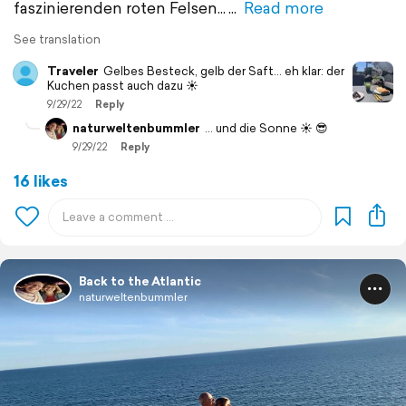
faszinierenden roten Felsen...
Read more
See translation
Traveler
Gelbes Besteck, gelb der Saft… eh klar: der
Kuchen passt auch dazu ☀️
9/29/22
Reply
naturweltenbummler
… und die Sonne ☀️ 😎
9/29/22
Reply
16 likes
Back to the Atlantic
naturweltenbummler