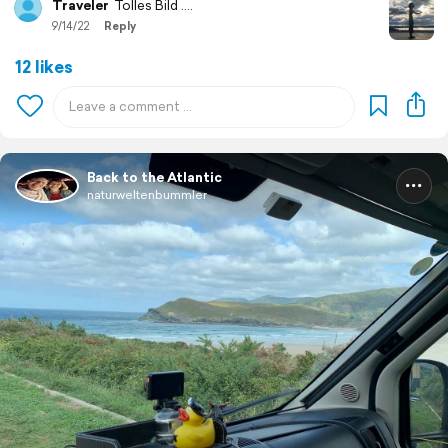
Traveler
Tolles Bild ….
9/14/22
Reply
12 likes
Back to the Atlantic
naturweltenbummler