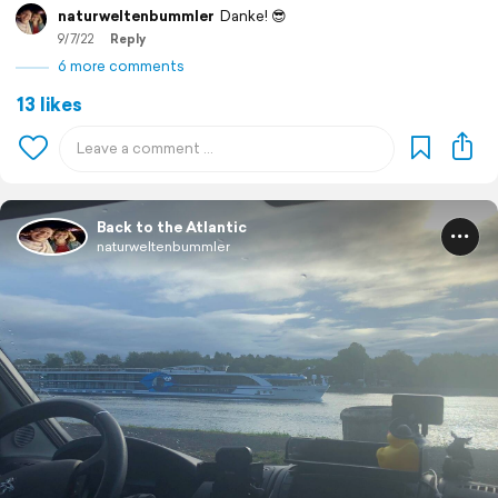
naturweltenbummler
Danke! 😎
9/7/22
Reply
6 more comments
13 likes
Back to the Atlantic
naturweltenbummler