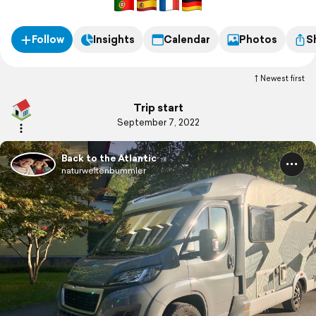
Follow
Insights
Calendar
Photos
S
Newest first
Trip start
September 7, 2022
Back to the Atlantic
naturweltenbummler