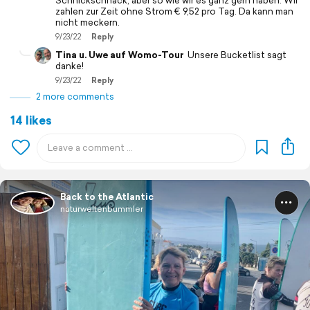
Schnickschnack, aber so wie wir es ganz gern haben. Wir
zahlen zur Zeit ohne Strom € 9,52 pro Tag. Da kann man
nicht meckern.
9/23/22
Reply
Tina u. Uwe auf Womo-Tour
Unsere Bucketlist sagt
danke!
9/23/22
Reply
2 more comments
14 likes
Back to the Atlantic
naturweltenbummler