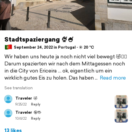
Stadtspaziergang 🍨🍧
September 24, 2022 in Portugal ⋅ ☀️ 20 °C
Wir haben uns heute ja noch nicht viel bewegt 🤣🏄‍♀️
Darum spazierten wir nach dem Mittagessen noch
in die City von Ericeira … ok, eigentlich um ein
wirklich gutes Eis zu holen. Das haben
Read more
See translation
Traveler
🤣
9/25/22
Reply
Traveler
🤪🖖
10/6/22
Reply
13 likes