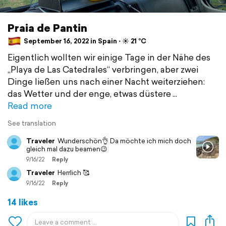
Praia de Pantin
September 16, 2022 in Spain ⋅ ☀️ 21 °C
Eigentlich wollten wir einige Tage in der Nähe des
„Playa de Las Catedrales“ verbringen, aber zwei
Dinge ließen uns nach einer Nacht weiterziehen:
das Wetter und der enge, etwas düstere
Read more
See translation
Traveler
Wunderschön👌 Da möchte ich mich doch
gleich mal dazu beamen😉
9/16/22
Reply
Traveler
Herrlich 🥰
9/16/22
Reply
14 likes