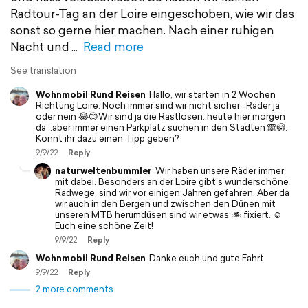
Radtour-Tag an der Loire eingeschoben, wie wir das
sonst so gerne hier machen. Nach einer ruhigen
Nacht und
Read more
See translation
Wohnmobil Rund Reisen
Hallo, wir starten in 2 Wochen
Richtung Loire. Noch immer sind wir nicht sicher.. Räder ja
oder nein 😂😊Wir sind ja die Rastlosen..heute hier morgen
da…aber immer einen Parkplatz suchen in den Städten 🙈😳.
Könnt ihr dazu einen Tipp geben?
9/9/22
Reply
naturweltenbummler
Wir haben unsere Räder immer
mit dabei. Besonders an der Loire gibt’s wunderschöne
Radwege, sind wir vor einigen Jahren gefahren. Aber da
wir auch in den Bergen und zwischen den Dünen mit
unseren MTB herumdüsen sind wir etwas 🚲 fixiert. ☺️
Euch eine schöne Zeit!
9/9/22
Reply
Wohnmobil Rund Reisen
Danke euch und gute Fahrt
9/9/22
Reply
2 more comments