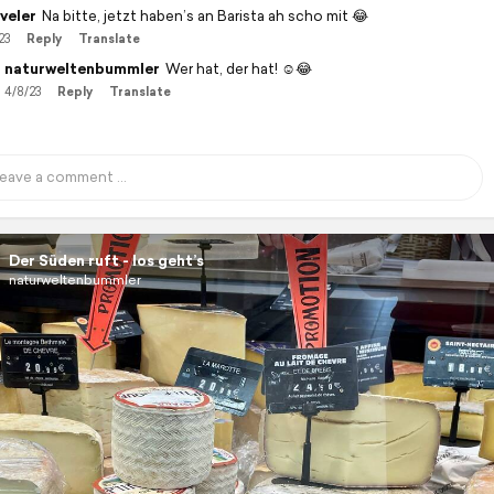
veler
Na bitte, jetzt haben’s an Barista ah scho mit 😂
23
Reply
Translate
naturweltenbummler
Wer hat, der hat! ☺️😂
4/8/23
Reply
Translate
Der Süden ruft - los geht’s
naturweltenbummler