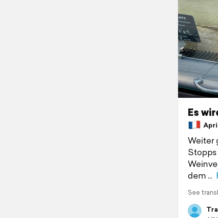
Es wir
April
Weiter 
Stopps 
Weinver
dem
See trans
Tra