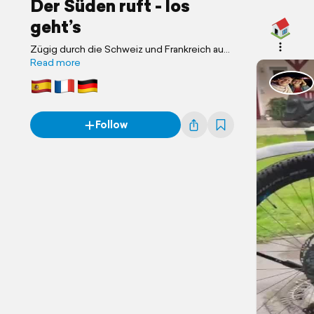
Der Süden ruft - los
geht’s
Zügig durch die Schweiz und Frankreich auf
der Suche nach der spanischen Wärme! ☀️
Read more
Spaniens Sonne ruft 😎
Follow