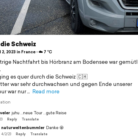
 die Schweiz
 2, 2023 in France ⋅ ☁️ 7 °C
trige Nachtfahrt bis Hörbranz am Bodensee war gemütl
.
ing es quer durch die Schweiz 🇨🇭
ter war sehr durchwachsen und gegen Ende unserer
ur war nur
Read more
lation
veler
juhu ...neue Tour ...gute Reise
23
Reply
Translate
naturweltenbummler
Danke 🤩
4/2/23
Reply
Translate