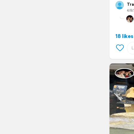
Tra
4/8/
18 likes