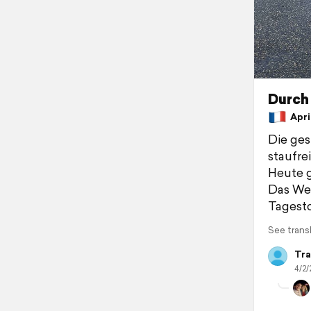
Durch
April
Die ges
staufrei
Heute g
Das Wet
Tagesto
See trans
Tra
4/2/