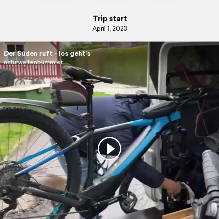
Trip start
April 1, 2023
Der Süden ruft - los geht’s
naturweltenbummler