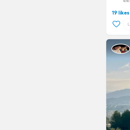
4/8/
19 likes