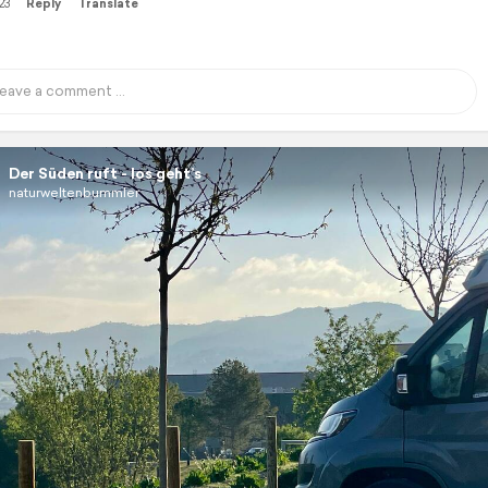
23
Reply
Translate
Der Süden ruft - los geht’s
naturweltenbummler