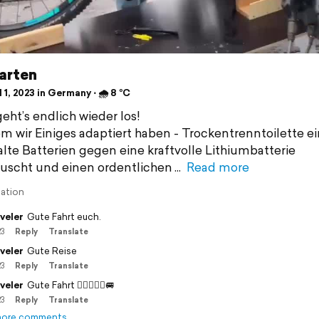
arten
 1, 2023 in Germany ⋅ 🌧 8 °C
eht’s endlich wieder los!
 wir Einiges adaptiert haben - Trockentrenntoilette e
 alte Batterien gegen eine kraftvolle Lithiumbatterie
uscht und einen ordentlichen
Read more
lation
veler
Gute Fahrt euch.
23
Reply
Translate
veler
Gute Reise
23
Reply
Translate
veler
Gute Fahrt 🙋‍♀️🙋🏻‍♂️🚐
23
Reply
Translate
more comments