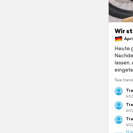
Wir st
April
Heute g
Nachdem
lassen,
eingeta
See trans
Tra
4/1/
Tra
4/1/
Tra
4/1/
12 