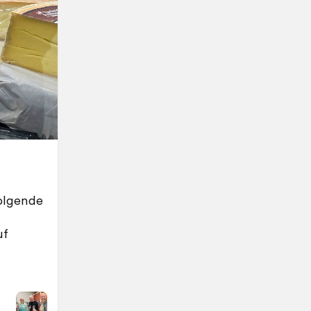
folgende
uf