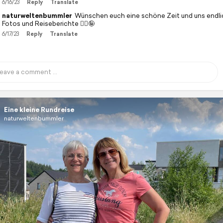
6/16/23
Reply
Translate
naturweltenbummler
Wünschen euch eine schöne Zeit und uns endlic
Fotos und Reiseberichte 🙋‍♀️🤪
6/17/23
Reply
Translate
Eine kleine Rundreise
naturweltenbummler