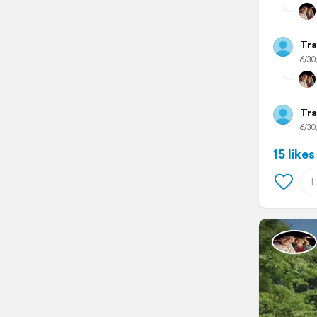
Tra
6/30
Tra
6/30
15 likes