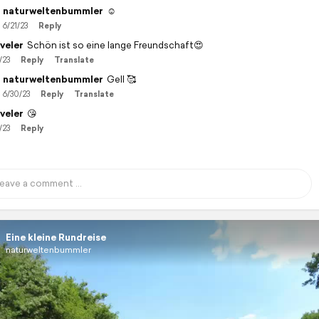
naturweltenbummler
☺️
6/21/23
Reply
veler
Schön ist so eine lange Freundschaft😍
/23
Reply
Translate
naturweltenbummler
Gell 🥰
6/30/23
Reply
Translate
veler
😘
/23
Reply
Eine kleine Rundreise
naturweltenbummler