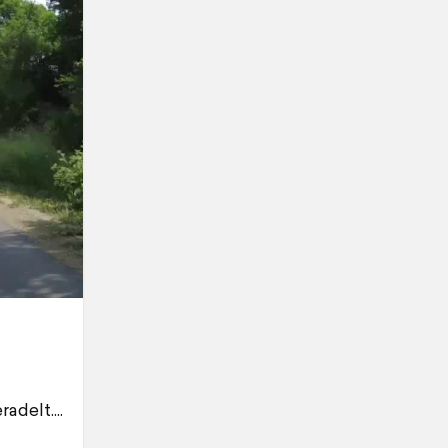
delt....