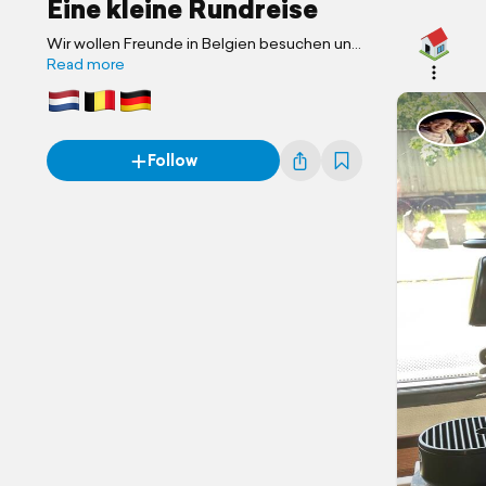
Eine kleine Rundreise
Wir wollen Freunde in Belgien besuchen und
dann schön langsam zur Nordsee ..... mal
Read more
sehen wohin es uns in den nächsten 16
Tagen treibt ....
Follow