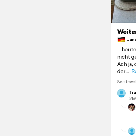
Weiter
June 
… heute
nicht g
Ach ja,
der
R
See trans
Tra
6/16