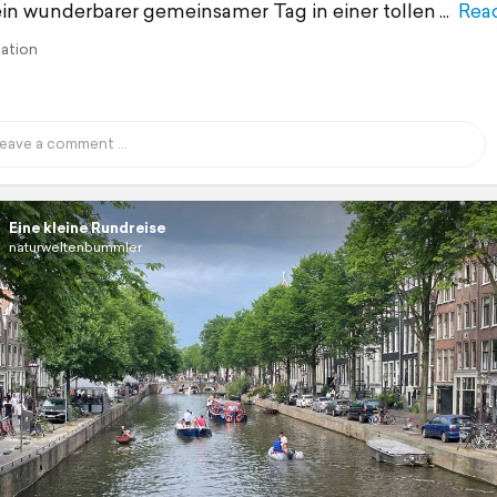
ein wunderbarer gemeinsamer Tag in einer tollen
Rea
lation
Eine kleine Rundreise
naturweltenbummler