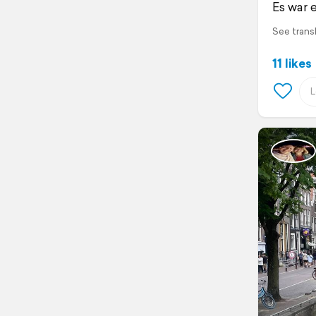
Es war 
See trans
11 likes