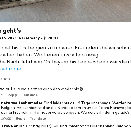
 geht‘s
16, 2023 in Germany ⋅ ☀️ 20 °C
 mal bis Ostbelgien zu unseren Freunden, die wir schon
esehen haben. Wir freuen uns schon riesig.
 die Nachtfahrt von Ostbayern bis Leimersheim war stauf
ead more
lation
veler
Hallo wo zieht es euch den wieder hin😊
/23
Reply
Translate
naturweltenbummler
Sind leider nur ca. 16 Tage unterwegs. Werden n
Belgien, Amsterdam und an die Nordsee fahren und auf dem Heimweg be
seiner Freundin in Hannover vorbeischauen. Wo seid’s ihr denn gerade?
6/16/23
Reply
Translate
Traveler
Ist ja richtig kurz😏 wir sind immer noch Griechenland Pelopo