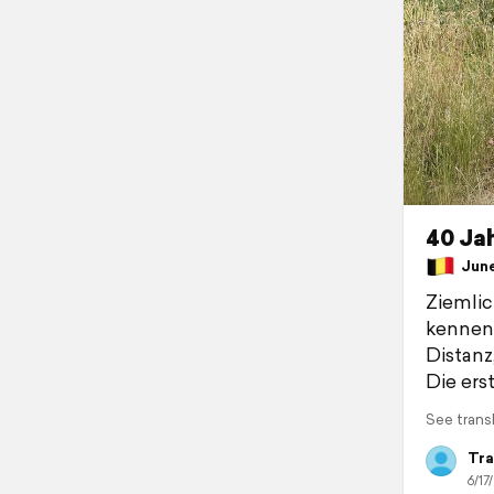
40 Ja
June 
Ziemlic
kenneng
Distanz,
Die ers
See trans
Tra
6/17/