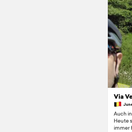
Via V
June 
Auch in
Heute s
immer h