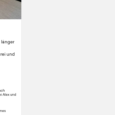
 länger
rei und
ach
i Alex und
nnes