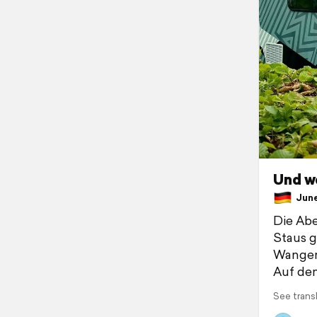
Und we
June 
Die Ab
Staus g
Wangen
Auf dem
See trans