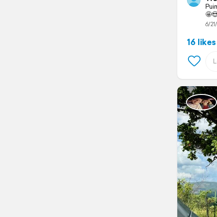
Pui
🤩😍
6/21
16 likes