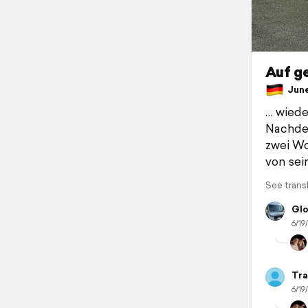
Auf ge
June
… wiede
Nachdem
zwei W
von sei
See trans
Glo
6/19
Tra
6/19