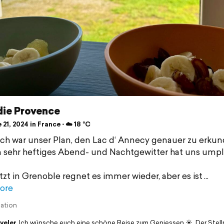
die Provence
21, 2024 in France ⋅ ☁️ 18 °C
ich war unser Plan, den Lac d‘ Annecy genauer zu erkun
n sehr heftiges Abend- und Nachtgewitter hat uns ump
tzt in Grenoble regnet es immer wieder, aber es ist
ore
lation
veler
Ich wünsche euch eine schöne Reise zum Geniessen ☀️. Der Stellp