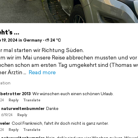
ht’s …
 19, 2024 in Germany ⋅ ⛅ 24 °C
r mal starten wir Richtung Süden.
 wir im Mai unsere Reise abbrechen mussten und vor
ochen schon am ersten Tag umgekehrt sind (Thomas w
ner Ärztin
Read more
lation
betrotter 2013
Wir wünschen euch einen schönen Urlaub.
/24
Reply
Translate
naturweltenbummler
Danke
6/19/24
Reply
veler
Cool Frankreich, fahrt ihr doch nicht is ganz runter.
/24
Reply
Translate