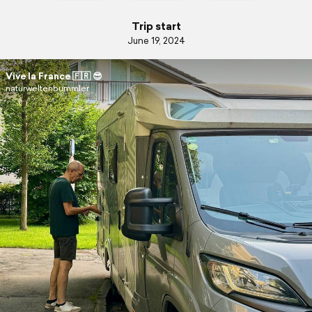
Trip start
June 19, 2024
Vive la France 🇫🇷 😎
naturweltenbummler