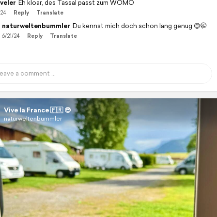
veler
Eh kloar, des Tassal passt zum WOMO
/24
Reply
Translate
naturweltenbummler
Du kennst mich doch schon lang genug 😊🤭
6/21/24
Reply
Translate
Vive la France 🇫🇷 😎
naturweltenbummler