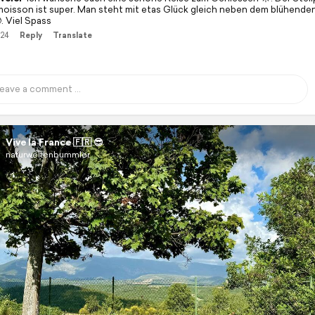
moisson ist super. Man steht mit etas Glück gleich neben dem blühende
. Viel Spass
/24
Reply
Translate
Vive la France 🇫🇷 😎
naturweltenbummler