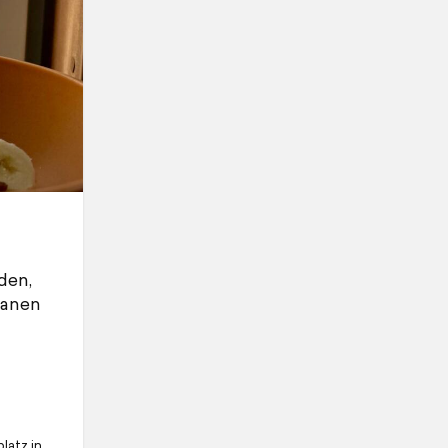
den,
lanen
latz in