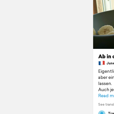
Ab in 
June 
Eigentl
aber ei
lassen.
Auch je
Read m
See trans
Tra