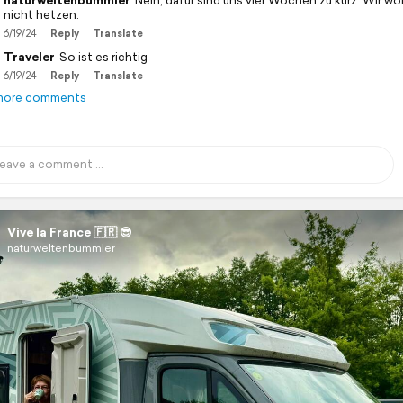
naturweltenbummler
Nein, dafür sind uns vier Wochen zu kurz. Wir wol
nicht hetzen.
6/19/24
Reply
Translate
Traveler
So ist es richtig
6/19/24
Reply
Translate
more comments
Vive la France 🇫🇷 😎
naturweltenbummler