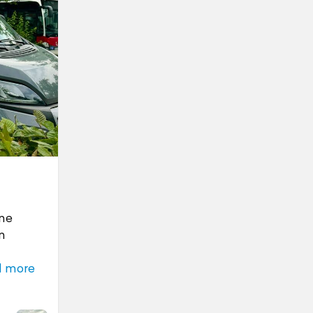
ne
n
d more