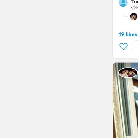
Tra
6/21
19 likes