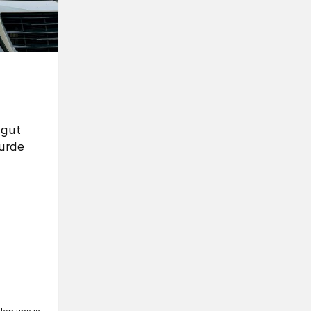
 gut
urde