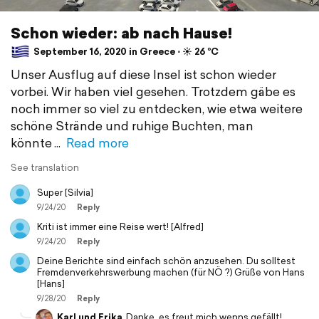
Schon wieder: ab nach Hause!
September 16, 2020 in Greece ⋅ ☀️ 26 °C
Unser Ausflug auf diese Insel ist schon wieder
vorbei. Wir haben viel gesehen. Trotzdem gäbe es
noch immer so viel zu entdecken, wie etwa weitere
schöne Strände und ruhige Buchten, man
könnte
Read more
See translation
Super [Silvia]
9/24/20
Reply
Kriti ist immer eine Reise wert! [Alfred]
9/24/20
Reply
Deine Berichte sind einfach schön anzusehen. Du solltest
Fremdenverkehrswerbung machen (für NÖ ?) Grüße von Hans
[Hans]
9/28/20
Reply
Karl und Erika
Danke, es freut mich wenns gefällt!