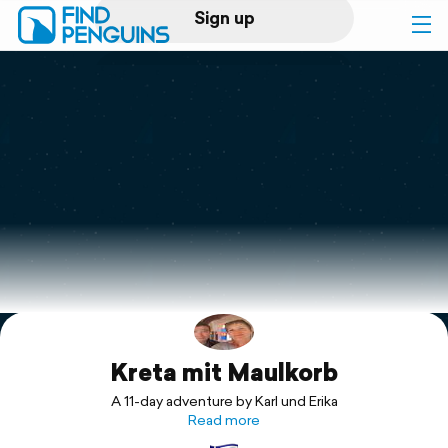
Sign up
Log in
Home
Print a book
Flyover video
Explore
Kreta mit Maulkorb
Support
A 11-day adventure by Karl und Erika
Read more