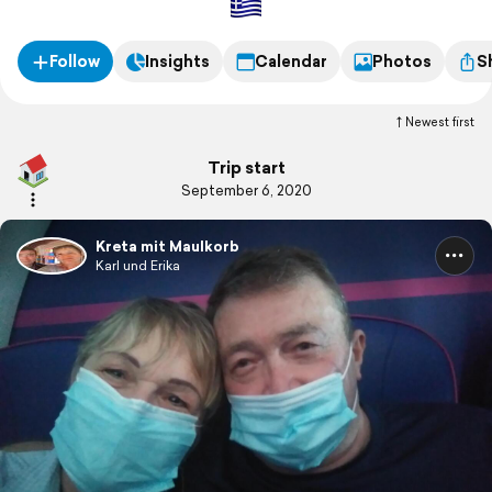
Follow
Insights
Calendar
Photos
S
Newest first
Trip start
September 6, 2020
Kreta mit Maulkorb
Karl und Erika