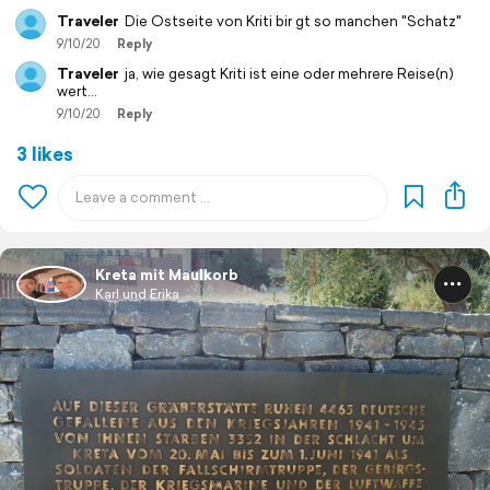
Traveler
Die Ostseite von Kriti bir gt so manchen "Schatz"
9/10/20
Reply
Traveler
ja, wie gesagt Kriti ist eine oder mehrere Reise(n)
wert...
9/10/20
Reply
3 likes
Kreta mit Maulkorb
Karl und Erika