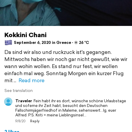
Kokkini Chani
September 6, 2020 in Greece ⋅ ☀️ 26 °C
Da sind wir also und ruckzuck ist's gegangen.
Mittwochs haben wir noch gar nicht gewußt, wie wir
wann wohin wollen. Es stand nur fest, wir wollen
einfach mal weg. Sonntag Morgen ein kurzer Flug
mit
Read more
See translation
Traveler
Fein habt ihr es dort, wünsche schöne Urlaubstage
und soferne ihr Zeit habt, besucht den Deutschen
Fallschirmjägerfriedhof in Maleme, sehenswert...lg, euer
Alfred. P.S. Kriti = meine Lieblingsinsel...
9/8/20
Reply
2 likes