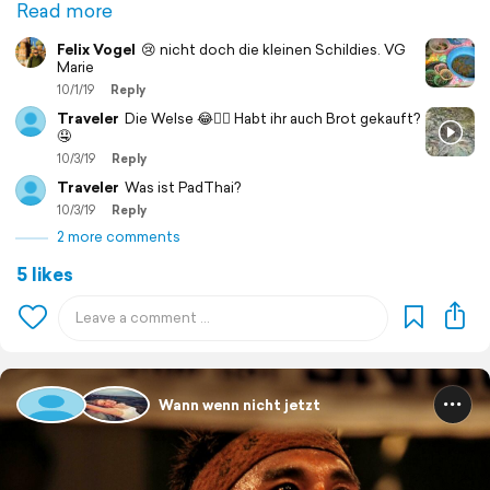
Read more
Felix Vogel
😢 nicht doch die kleinen Schildies. VG
Marie
10/1/19
Reply
Traveler
Die Welse 😂👍🏼 Habt ihr auch Brot gekauft?
🤤
10/3/19
Reply
Traveler
Was ist PadThai?
10/3/19
Reply
2 more comments
5 likes
Wann wenn nicht jetzt