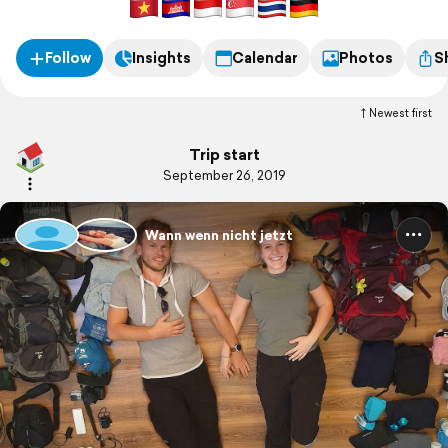
Follow
Insights
Calendar
Photos
S
Newest first
Trip start
September 26, 2019
Wann wenn nicht jetzt