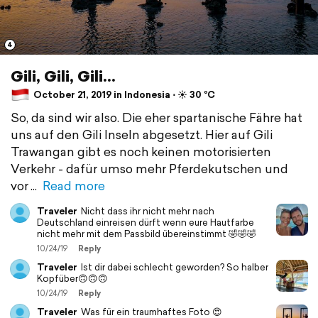
4
Gili, Gili, Gili...
October 21, 2019 in Indonesia ⋅ ☀️ 30 °C
So, da sind wir also. Die eher spartanische Fähre hat
uns auf den Gili Inseln abgesetzt. Hier auf Gili
Trawangan gibt es noch keinen motorisierten
Verkehr - dafür umso mehr Pferdekutschen und
vor
Read more
Traveler
Nicht dass ihr nicht mehr nach
Deutschland einreisen dürft wenn eure Hautfarbe
nicht mehr mit dem Passbild übereinstimmt 🤣🤣🤣
10/24/19
Reply
Traveler
Ist dir dabei schlecht geworden? So halber
Kopfüber🙃🙃🙃
10/24/19
Reply
Traveler
Was für ein traumhaftes Foto 😍