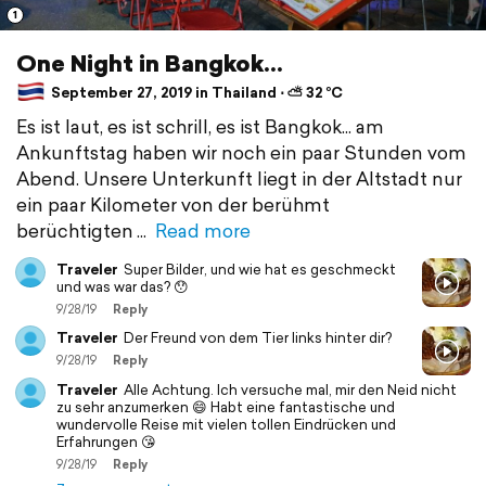
1
One Night in Bangkok...
September 27, 2019 in Thailand ⋅ ⛅ 32 °C
Es ist laut, es ist schrill, es ist Bangkok... am
Ankunftstag haben wir noch ein paar Stunden vom
Abend. Unsere Unterkunft liegt in der Altstadt nur
ein paar Kilometer von der berühmt
berüchtigten
Read more
Traveler
Super Bilder, und wie hat es geschmeckt
und was war das? 😯
9/28/19
Reply
Traveler
Der Freund von dem Tier links hinter dir?
9/28/19
Reply
Traveler
Alle Achtung. Ich versuche mal, mir den Neid nicht
zu sehr anzumerken 😄 Habt eine fantastische und
wundervolle Reise mit vielen tollen Eindrücken und
Erfahrungen 😘
9/28/19
Reply