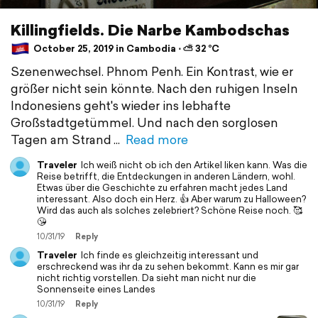
Killingfields. Die Narbe Kambodschas
October 25, 2019 in Cambodia ⋅ ⛅ 32 °C
Szenenwechsel. Phnom Penh. Ein Kontrast, wie er
größer nicht sein könnte. Nach den ruhigen Inseln
Indonesiens geht's wieder ins lebhafte
Großstadtgetümmel. Und nach den sorglosen
Tagen am Strand
Read more
Traveler
Ich weiß nicht ob ich den Artikel liken kann. Was die
Reise betrifft, die Entdeckungen in anderen Ländern, wohl.
Etwas über die Geschichte zu erfahren macht jedes Land
interessant. Also doch ein Herz. 👍 Aber warum zu Halloween?
Wird das auch als solches zelebriert? Schöne Reise noch. 🥰
😘
10/31/19
Reply
Traveler
Ich finde es gleichzeitig interessant und
erschreckend was ihr da zu sehen bekommt. Kann es mir gar
nicht richtig vorstellen. Da sieht man nicht nur die
Sonnenseite eines Landes
10/31/19
Reply