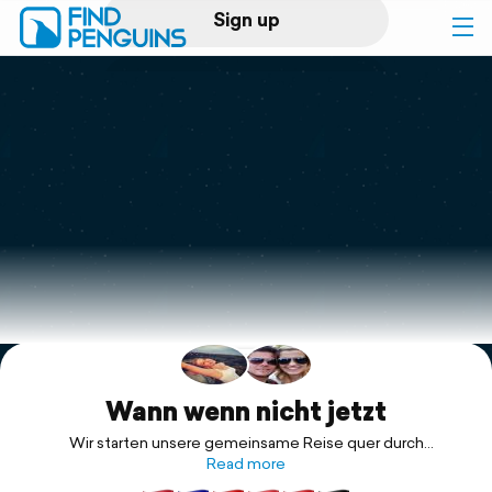
Sign up
Log in
Home
Print a book
Flyover video
Explore
Support
Wann wenn nicht jetzt
Wir starten unsere gemeinsame Reise quer durch
Südostasien.
Read more