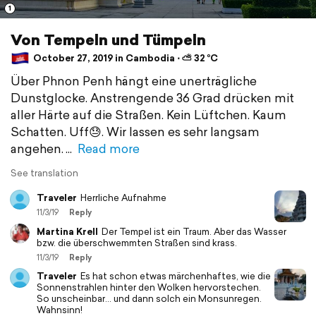
1
Von Tempeln und Tümpeln
October 27, 2019 in Cambodia ⋅ ⛅ 32 °C
Über Phnon Penh hängt eine unerträgliche
Dunstglocke. Anstrengende 36 Grad drücken mit
aller Härte auf die Straßen. Kein Lüftchen. Kaum
Schatten. Uff😓. Wir lassen es sehr langsam
angehen.
Read more
See translation
Traveler
Herrliche Aufnahme
11/3/19
Reply
Martina Krell
Der Tempel ist ein Traum. Aber das Wasser
bzw. die überschwemmten Straßen sind krass.
11/3/19
Reply
Traveler
Es hat schon etwas märchenhaftes, wie die
Sonnenstrahlen hinter den Wolken hervorstechen.
So unscheinbar... und dann solch ein Monsunregen.
Wahnsinn!