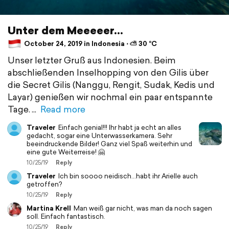
Unter dem Meeeeer...
October 24, 2019 in Indonesia ⋅ ⛅ 30 °C
Unser letzter Gruß aus Indonesien. Beim
abschließenden Inselhopping von den Gilis über
die Secret Gilis (Nanggu, Rengit, Sudak, Kedis und
Layar) genießen wir nochmal ein paar entspannte
Tage.
Read more
Traveler
Einfach genial!!! Ihr habt ja echt an alles
gedacht, sogar eine Unterwasserkamera. Sehr
beeindruckende Bilder! Ganz viel Spaß weiterhin und
eine gute Weiterreise! 🤗
10/25/19
Reply
Traveler
Ich bin soooo neidisch...habt ihr Arielle auch
getroffen?
10/25/19
Reply
Martina Krell
Man weiß gar nicht, was man da noch sagen
soll. Einfach fantastisch.
10/25/19
Reply