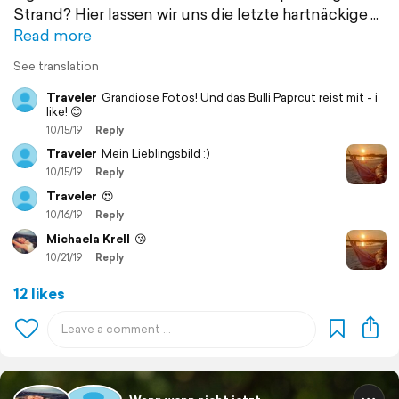
Strand? Hier lassen wir uns die letzte hartnäckige
Read more
See translation
Traveler
Grandiose Fotos! Und das Bulli Paprcut reist mit - i
like! 😊
10/15/19
Reply
Traveler
Mein Lieblingsbild :)
10/15/19
Reply
Traveler
😍
10/16/19
Reply
Michaela Krell
😘
10/21/19
Reply
12 likes