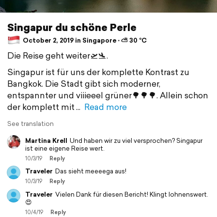
Singapur du schöne Perle
October 2, 2019 in Singapore ⋅ ⛅ 30 °C
Die Reise geht weiter🛫🛬.
Singapur ist für uns der komplette Kontrast zu
Bangkok. Die Stadt gibt sich moderner,
entspannter und viiieeel grüner🌳🌳🌳. Allein schon
der komplett mit
Read more
See translation
Martina Krell
Und haben wir zu viel versprochen? Singapur
ist eine eigene Reise wert.
10/3/19
Reply
Traveler
Das sieht meeeega aus!
10/3/19
Reply
Traveler
Vielen Dank für diesen Bericht! Klingt lohnenswert.
😍
10/4/19
Reply