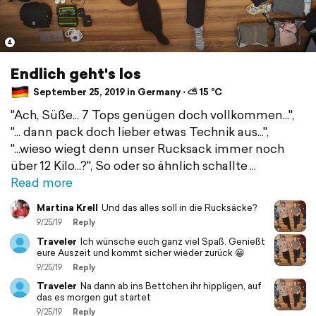
4
Endlich geht's los
September 25, 2019 in Germany ⋅ ⛅ 15 °C
"Ach, Süße... 7 Tops genügen doch vollkommen...",
"... dann pack doch lieber etwas Technik aus...",
"...wieso wiegt denn unser Rucksack immer noch
über 12 Kilo...?", So oder so ähnlich schallte
Read more
Martina Krell
Und das alles soll in die Rucksäcke?
9/25/19
Reply
Traveler
Ich wünsche euch ganz viel Spaß. Genießt
eure Auszeit und kommt sicher wieder zurück 😀
9/25/19
Reply
Traveler
Na dann ab ins Bettchen ihr hippligen, auf
das es morgen gut startet
9/25/19
Reply