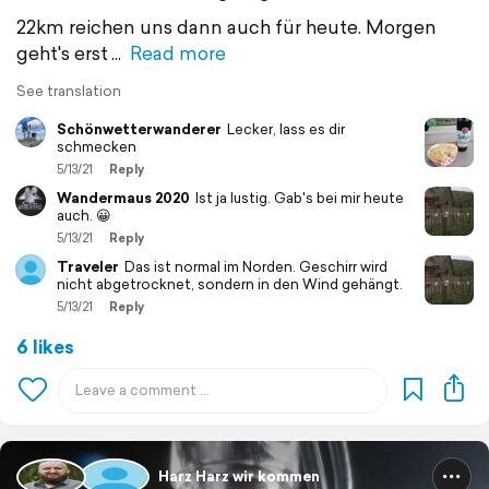
22km reichen uns dann auch für heute. Morgen
geht's erst
Read more
See translation
Schönwetterwanderer
Lecker, lass es dir
schmecken
5/13/21
Reply
Wandermaus 2020
Ist ja lustig. Gab's bei mir heute
auch. 😀
5/13/21
Reply
Traveler
Das ist normal im Norden. Geschirr wird
nicht abgetrocknet, sondern in den Wind gehängt.
5/13/21
Reply
6 likes
Harz Harz wir kommen