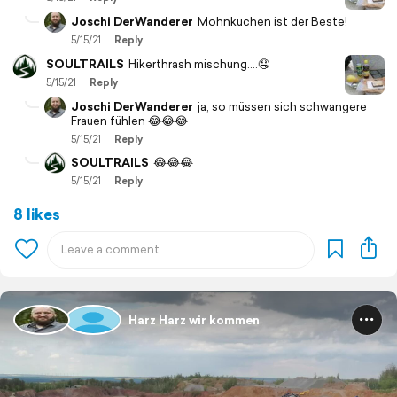
Joschi DerWanderer
Mohnkuchen ist der Beste!
5/15/21
Reply
SOULTRAILS
Hikerthrash mischung....🤤
5/15/21
Reply
Joschi DerWanderer
ja, so müssen sich schwangere
Frauen fühlen 😂😂😂
5/15/21
Reply
SOULTRAILS
😂😂😂
5/15/21
Reply
8 likes
Harz Harz wir kommen