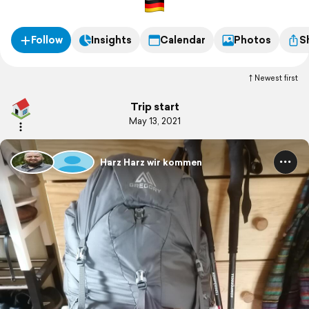
Follow
Insights
Calendar
Photos
S
Newest first
Trip start
May 13, 2021
Harz Harz wir kommen