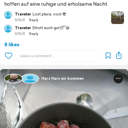
hoffen auf eine ruhige und erholsame Nacht.
Traveler
Lost place, cool 😎
5/14/21
Reply
Traveler
Erholt euch gut😴😃
5/14/21
Reply
8 likes
Harz Harz wir kommen