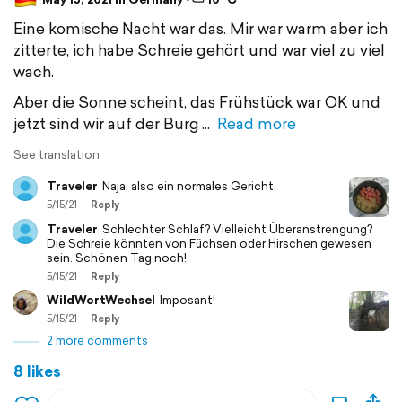
Eine komische Nacht war das. Mir war warm aber ich
zitterte, ich habe Schreie gehört und war viel zu viel
wach.
Aber die Sonne scheint, das Frühstück war OK und
jetzt sind wir auf der Burg
Read more
See translation
Traveler
Naja, also ein normales Gericht.
5/15/21
Reply
Traveler
Schlechter Schlaf? Vielleicht Überanstrengung?
Die Schreie könnten von Füchsen oder Hirschen gewesen
sein. Schönen Tag noch!
5/15/21
Reply
WildWortWechsel
Imposant!
5/15/21
Reply
2 more comments
8 likes