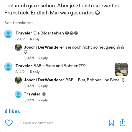
... ist auch ganz schön. Aber jetzt erstmal zweites
Frühstück. Endlich Mal was gesundes 😉
See translation
Traveler
Die Bilder fehlen 😂😂😂
5/14/21
Reply
Joschi DerWanderer
sei doch nicht so neugierig 😃😃
😃
5/14/21
Reply
Traveler
B&B = Birne und Bohnen????
5/14/21
Reply
Joschi DerWanderer
BBB ... Bier, Bohnen und Birne. 😉
5/14/21
Reply
Traveler
😁
5/14/21
Reply
6 likes