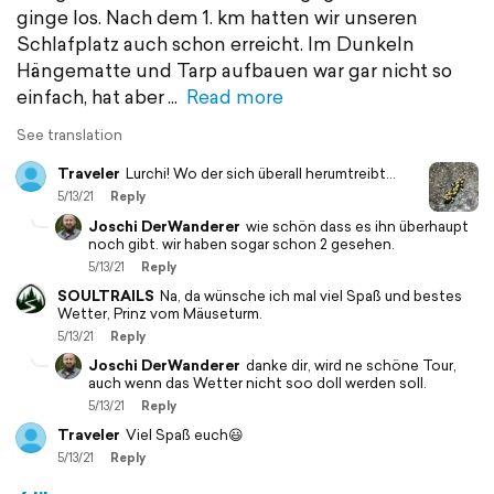
ginge los. Nach dem 1. km hatten wir unseren
Schlafplatz auch schon erreicht. Im Dunkeln
Hängematte und Tarp aufbauen war gar nicht so
einfach, hat aber
Read more
See translation
Traveler
Lurchi! Wo der sich überall herumtreibt...
5/13/21
Reply
Joschi DerWanderer
wie schön dass es ihn überhaupt
noch gibt. wir haben sogar schon 2 gesehen.
5/13/21
Reply
SOULTRAILS
Na, da wünsche ich mal viel Spaß und bestes
Wetter, Prinz vom Mäuseturm.
5/13/21
Reply
Joschi DerWanderer
danke dir, wird ne schöne Tour,
auch wenn das Wetter nicht soo doll werden soll.
5/13/21
Reply
Traveler
Viel Spaß euch😃
5/13/21
Reply