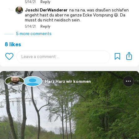
5/14/21
Reply
Joschi DerWanderer
na na na, was draußen schlafen
angeht hast du aber ne ganze Ecke Vorsprung 😃. Da
musst du nicht neidisch sein.
5/14/21
Reply
5 more comments
8 likes
Harz Harz wir kommen