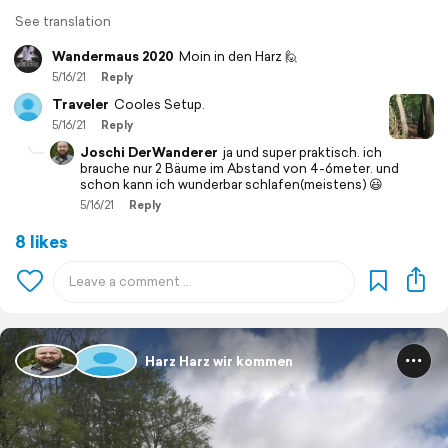
See translation
Wandermaus 2020
Moin in den Harz 🙋
5/16/21
Reply
Traveler
Cooles Setup.
5/16/21
Reply
Joschi DerWanderer
ja und super praktisch. ich
brauche nur 2 Bäume im Abstand von 4-6meter. und
schon kann ich wunderbar schlafen(meistens) 😃
5/16/21
Reply
8 likes
Harz Harz wir kommen