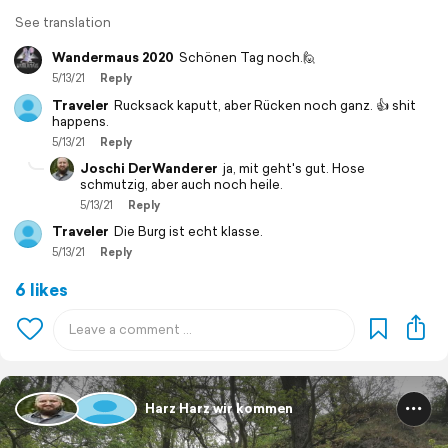
See translation
Wandermaus 2020
Schönen Tag noch.🙋
5/13/21
Reply
Traveler
Rucksack kaputt, aber Rücken noch ganz. 👍 shit
happens.
5/13/21
Reply
Joschi DerWanderer
ja, mit geht's gut. Hose
schmutzig, aber auch noch heile.
5/13/21
Reply
Traveler
Die Burg ist echt klasse.
5/13/21
Reply
6 likes
Harz Harz wir kommen