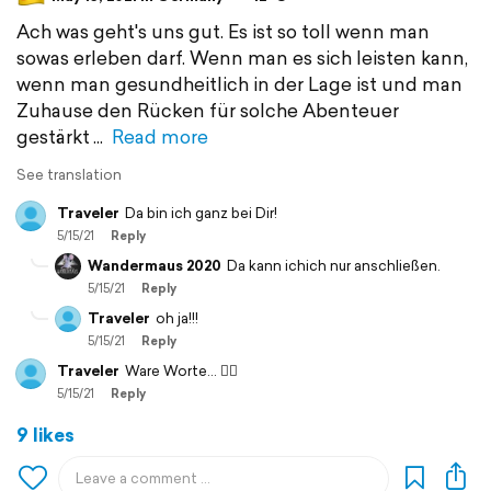
Ach was geht's uns gut. Es ist so toll wenn man
sowas erleben darf. Wenn man es sich leisten kann,
wenn man gesundheitlich in der Lage ist und man
Zuhause den Rücken für solche Abenteuer
gestärkt
Read more
See translation
Traveler
Da bin ich ganz bei Dir!
5/15/21
Reply
Wandermaus 2020
Da kann ichich nur anschließen.
5/15/21
Reply
Traveler
oh ja!!!
5/15/21
Reply
Traveler
Ware Worte... 👍🏻
5/15/21
Reply
9 likes